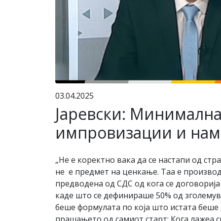
03.04.2025
Јаревски: Минимална
импровизации и нам
„Не е коректно вака да се настапи од ст
не е предмет на ценкање. Таа е производ
предводена од СДС од кога се договорија
каде што се дефинираше 50% од зголемув
беше формулата по која што истата беше 
прашањето од самиот старт: Кога лажеа с