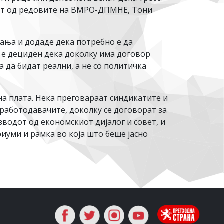
кот од редовите на ВМРО-ДПМНЕ, Тони
ања и додаде дека потребно е да
ј е дециден дека доколку има договор
 да бидат реални, а не со политичка
а плата. Нека преговараат синдикатите и
 работодавачите, доколку се договорат за
зводот од економскиот дијалог и совет, и
уми и рамка во која што беше јасно