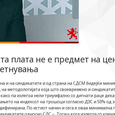
та плата не е предмет на це
етнувања
рана и на синдикатите и од страна на СДСМ бидејќи мини
 на методологијата која што своевремено и синдикатите
 како па излегоа нели триумфално со дигнати раце дека
ањето на индексот на трошоци согласно ДЗС и 50% од з
дефинирана. По истиот начин и сега е оваа минимална п
индикатите односно СДС – Тогаш кога излегоа со крена