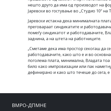
нешто друго да има од производот на фо
Јаревски во гостување во „Студио 10“ на Т
Јаревски истакна дека минималната плат
преговараат синдикатите и работодавачит
помеѓу синдикатот и работодавачите, Вла
заднина, а на штета на работниците.
„Сметаме дека има простор секогаш да се
работодавачите, како што е и во основна
поголема плата, минимална, Владата тоа 
било како импровизации или пак наметну
дефинирано и како што течеше до сега, е 
ВМРО-ДПМНЕ