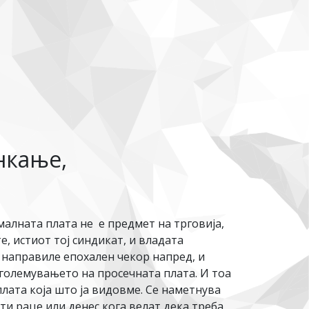
нкање,
малната плата не е предмет на трговија,
, истиот тој синдикат, и владата
 направиле епохален чекор напред, и
големувањето на просечната плата. И тоа
лата која што ја видовме. Се наметнува
ти раце или денес кога велат дека треба