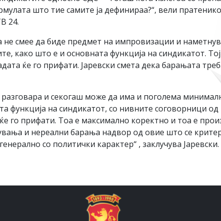
рмулата што тие самите ја дефинираа?“, вели пратени
В 24.
а не смее да биде предмет на импровизации и наметнув
е, како што е и основната функција на синдикатот. То
дата ќе го прифати. Јаревски смета дека барањата треба
 разговара и секогаш може да има и поголема минималн
та функција на синдикатот, со нивните соговорници од
ќе го прифати. Тоа е максимално коректно и тоа е прои
вања и нереални барања надвор од овие што се критери
генерално со политички карактер“ , заклучува Јаревски.