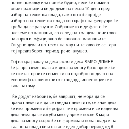
почне помалку или повеќе бурно, нели ќе поминат
овие празници и ќе дојдеме на некои 10 дена пред
избор на техничка влада, само што ќе пројде
изборот на техничка влада кон крајот на февруари ќе
треба да се распушти Собранието и де факто ќе
влеземе во кампања, со оглед на тоа дека почетокот
на април и официјално ќе започнат кампањите.
Сигурно дека и во текот на март и те како ќе се тера
тој предизборен период, рече Јанушев.
Тој на крај заклучи дека јасно е дека ВМРО-ДПМНЕ
ќе ја превземе власта и дека за многу брзо време ќе
се осетат првите сегменти на подобро во делот на
економијата, животнито стандард, инвестициите и
така натаму.
-Ќе дојдат изборите, ќе завршат, не мора да се
прават анкети и да се гледаат анкетите, се знае дека
ќе има промени и ќе дојдат тие промени и се надевам
дека нема да се изгуби многу време после 8 мај и
дека за многу скоро ќе се формира и нова влада и на
таа нова влада ќе и остане еден добар период од 6