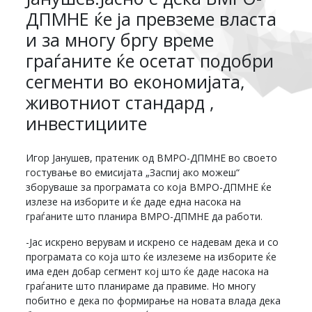
ДПМНЕ ќе ја превземе власта
и за многу бргу време
граѓаните ќе осетат подобри
сегменти во економијата,
животниот стандард ,
инвестициите
Игор Јанушев, пратеник од ВМРО-ДПМНЕ во своето
гостување во емисијата „Заспиј ако можеш“
зборуваше за програмата со која ВМРО-ДПМНЕ ќе
излезе на изборите и ќе даде една насока на
граѓаните што планира ВМРО-ДПМНЕ да работи.
-Јас искрено верувам и искрено се надевам дека и со
програмата со која што ќе излеземе на изборите ќе
има еден добар сегмент кој што ќе даде насока на
граѓаните што планираме да правиме. Но многу
побитно е дека по формирање на новата влада дека