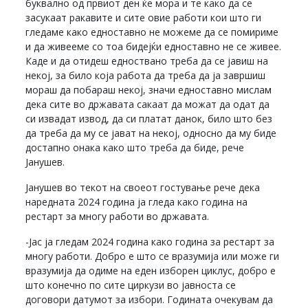
буквално од првиот ден ќе мора и те како да се
засукаат ракавите и сите овие работи кои што ги
гледаме како едноставно не можеме да се помириме
и да живееме со тоа бидејќи едноставно не се живее.
Каде и да отидеш едноствано треба да се јавиш на
некој, за било која работа да треба да ја завршиш
мораш да побараш некој, значи едноставно мислам
дека сите во државата сакаат да можат да одат да
си извадат извод, да си платат данок, било што без
да треба да му се јават на некој, односно да му биде
достапно онака како што треба да биде, рече
Јанушев.
Јанушев во текот на своеот гостување рече дека
наредната 2024 година ја гледа како година на
рестарт за многу работи во државата.
-Јас ја гледам 2024 година како година за рестарт за
многу работи. Добро е што се вразумија или може ги
вразумија да одиме на еден изборен циклус, добро е
што конечно по сите циркузи во јавноста се
договори датумот за избори. Годината очекувам да