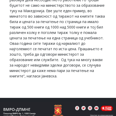
буџетот не само на министерството за образование
туку на Македонија. Еве уште еден пример, во
минатото во зависност од тиражот на книгите таква
била и цената за печатење по страница па имало
тираж од 500 книги од 1000 над 5000 книги и тој бил
различен колку е поголем тираж толку е помала
цената за печатење на една страница од учебникот.
Оваа година сите тиражи од најмалиот до
најголемиот се печатат по иста цена. Прашањето е
зошто, треба да одговори министерот за
образование или службите. Од тука на многу вакви
за народот невидливи зделки договори, се случува
министерот да каже нема пари за печатење на
книгите“, нагласи Јаневска.