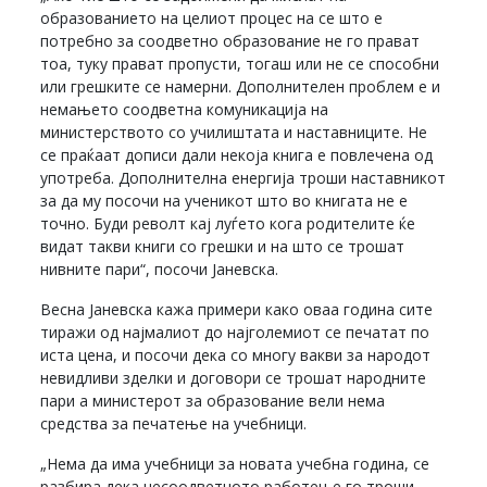
образованието на целиот процес на се што е
потребно за соодветно образование не го прават
тоа, туку прават пропусти, тогаш или не се способни
или грешките се намерни. Дополнителен проблем е и
немањето соодветна комуникација на
министерството со училиштата и наставниците. Не
се праќаат дописи дали некоја книга е повлечена од
употреба. Дополнителна енергија троши наставникот
за да му посочи на ученикот што во книгата не е
точно. Буди револт кај луѓето кога родителите ќе
видат такви книги со грешки и на што се трошат
нивните пари“, посочи Јаневска.
Весна Јаневска кажа примери како оваа година сите
тиражи од најмалиот до најголемиот се печатат по
иста цена, и посочи дека со многу вакви за народот
невидливи зделки и договори се трошат народните
пари а министерот за образование вели нема
средства за печатење на учебници.
„Нема да има учебници за новата учебна година, се
разбира дека несоодветното работење го троши