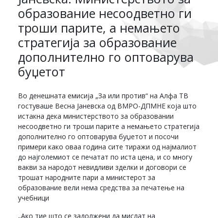
образование несоодветно ги
троши парите, а немањето
стратегија за образование
дополнително го оптоварува
буџетот
Во денешната емисија „За или против“ на Алфа ТВ
гостуваше Весна Јаневска од ВМРО-ДПМНЕ која што
истакна дека министерството за образовании
несоодветно ги троши парите а немањето стратегија
дополнително го оптоварува буџетот и посочи
примери како оваа година сите тиражи од најмалиот
до најголемиот се печатат по иста цена, и со многу
вакви за народот невидливи зделки и договори се
трошат народните пари а министерот за
образование вели нема средства за печатење на
учебници
„Ако тие што се задолжени да мислат на