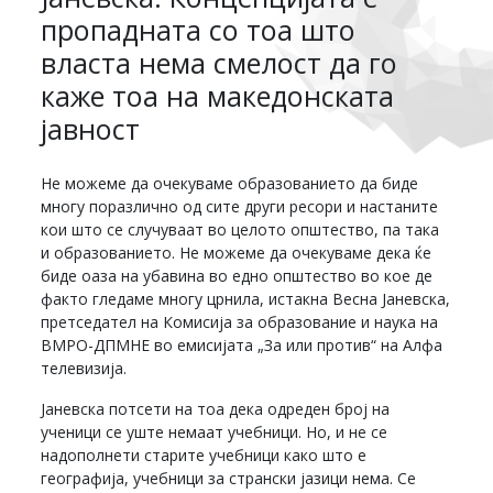
пропадната со тоа што
власта нема смелост да го
каже тоа на македонската
јавност
Не можеме да очекуваме образованието да биде
многу поразлично од сите други ресори и настаните
кои што се случуваат во целото општество, па така
и образованието. Не можеме да очекуваме дека ќе
биде оаза на убавина во едно општество во кое де
факто гледаме многу црнила, истакна Весна Јаневска,
претседател на Комисија за образование и наука на
ВМРО-ДПМНЕ во емисијата „За или против“ на Алфа
телевизија.
Јаневска потсети на тоа дека одреден број на
ученици се уште немаат учебници. Но, и не се
надополнети старите учебници како што е
географија, учебници за странски јазици нема. Се