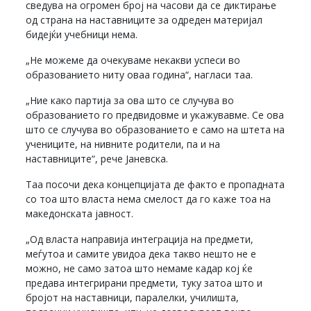
сведува на огромен број на часови да се диктирање
од страна на наставниците за одреден материјал
бидејќи учебници нема.
„Не можеме да очекуваме некакви успеси во
образованието ниту оваа година“, нагласи таа.
„Ние како партија за ова што се случува во
образованието го предвидовме и укажувавме. Се ова
што се случува во образованието е само на штета на
учениците, на нивните родители, па и на
наставниците“, рече Јаневска.
Таа посочи дека концепцијата де факто е пропадната
со тоа што власта нема смелост да го каже тоа на
македонската јавност.
„Од власта направија интеграција на предмети,
меѓутоа и самите увидоа дека такво нешто не е
можно, не само затоа што немаме кадар кој ќе
предава интегрирани предмети, туку затоа што и
бројот на наставници, паралелки, училишта,