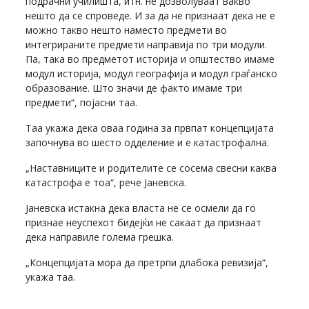
подрачни училишта, итн. не дозволуваат вакво
нешто да се спроведе. И за да не признаат дека не е
можно такво нешто наместо предмети во
интегрираните предмети направија по три модули.
Па, така во предметот историја и општество имаме
модул историја, модул географија и модул граѓанско
образование. Што значи де факто имаме три
предмети“, појасни таа.
Таа укажа дека оваа година за првпат концепцијата
започнува во шесто одделение и е катастрофална.
„Наставниците и родителите се сосема свесни каква
катастрофа е тоа“, рече Јаневска.
Јаневска истакна дека власта не се осмели да го
признае неуспехот бидејќи не сакаат да признаат
дека направиле голема грешка.
„Концепцијата мора да претрпи длабока ревизија“,
укажа таа.