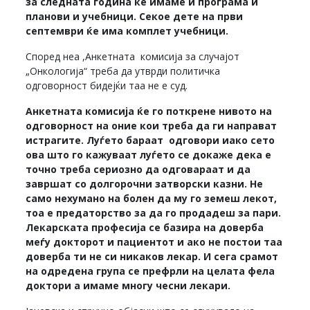
за следната година ќе имаме и програма и
планови и учебници. Секое дете на први
септември ќе има комплет учебници.
Според неа ,Анкетната комисија за случајот
„Онкологија“ треба да утврди политичка
одговорност бидејќи таа не е суд.
Анкетната комисија ќе го поткрене нивото на
одговорност на оние кои треба да ги направат
истрагите. Луѓето бараат одговори иако сето
ова што го кажуваат луѓето се докаже дека е
точно треба сериозно да одговараат и да
завршат со долгорочни затворски казни. Не
само нехумано на болен да му го земеш лекот,
тоа е предаторство за да го продадеш за пари.
Лекарската професија се базира на доверба
меѓу докторот и пациентот и ако не постои таа
доверба ти не си никаков лекар. И сега срамот
на одредена група се префрли на целата фела
доктори а имаме многу чесни лекари.