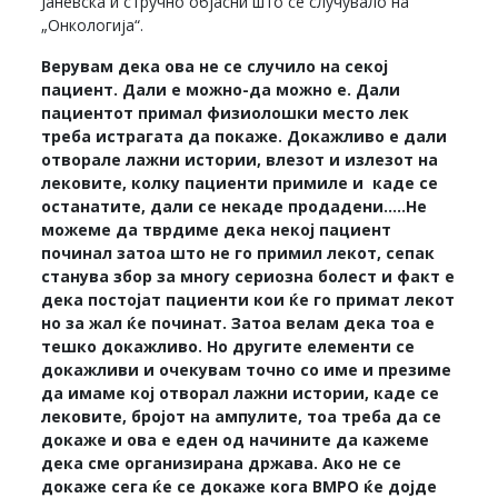
Јаневска и стручно објасни што се случувало на
„Онкологија“.
Верувам дека ова не се случило на секој
пациент. Дали е можно-да можно е. Дали
пациентот примал физиолошки место лек
треба истрагата да покаже. Докажливо е дали
отворале лажни истории, влезот и излезот на
лековите, колку пациенти примиле и каде се
останатите, дали се некаде продадени…..Не
можеме да тврдиме дека некој пациент
починал затоа што не го примил лекот, сепак
станува збор за многу сериозна болест и факт е
дека постојат пациенти кои ќе го примат лекот
но за жал ќе починат. Затоа велам дека тоа е
тешко докажливо. Но другите елементи се
докажливи и очекувам точно со име и презиме
да имаме кој отворал лажни истории, каде се
лековите, бројот на ампулите, тоа треба да се
докаже и ова е еден од начините да кажеме
дека сме организирана држава. Ако не се
докаже сега ќе се докаже кога ВМРО ќе дојде