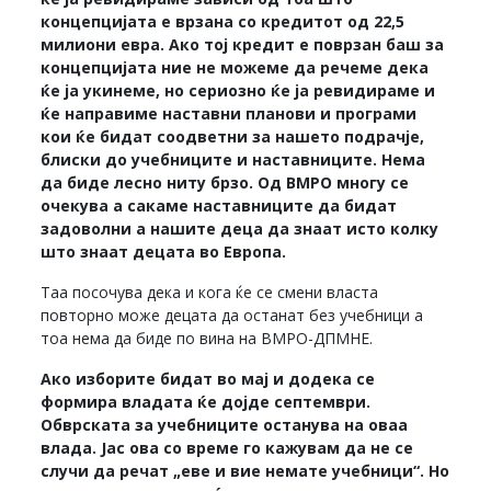
концепцијата е врзана со кредитот од 22,5
милиони евра. Ако тој кредит е поврзан баш за
концепцијата ние не можеме да речеме дека
ќе ја укинеме, но сериозно ќе ја ревидираме и
ќе направиме наставни планови и програми
кои ќе бидат соодветни за нашето подрачје,
блиски до учебниците и наставниците. Нема
да биде лесно ниту брзо. Од ВМРО многу се
очекува а сакаме наставниците да бидат
задоволни а нашите деца да знаат исто колку
што знаат децата во Европа.
Таа посочува дека и кога ќе се смени власта
повторно може децата да останат без учебници а
тоа нема да биде по вина на ВМРО-ДПМНЕ.
Ако изборите бидат во мај и додека се
формира владата ќе дојде септември.
Обврската за учебниците останува на оваа
влада. Јас ова со време го кажувам да не се
случи да речат „еве и вие немате учебници“. Но