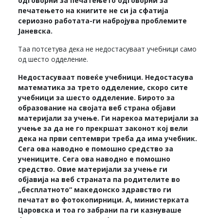
одговорни за печатењето одговорни за
печатењето на книгите не си ја сфатија
сериозно работата-ги набројува проблемите
Јаневска.
Таа потсетува дека не недостасуваат учебници само
од шесто одделение.
Недостасуваат повеќе учебници. Недостасува
математика за трето одделение, скоро сите
учебници за шесто одделение. Бирото за
образование на својата веб страна објави
материјали за учење. Ги нарекоа материјали за
учење за да не го прекршат законот кој вели
дека на први септември треба да има учебник.
Сега ова наводно е помошно средство за
учениците. Сега ова наводно е помошно
средство. Овие материјали за учење ги
објавија на веб страната па родителите во
„бесплатното“ македонско здравство ги
печатат во фотокопирници. А, министерката
Царовска и тоа го забрани па ги казнуваше