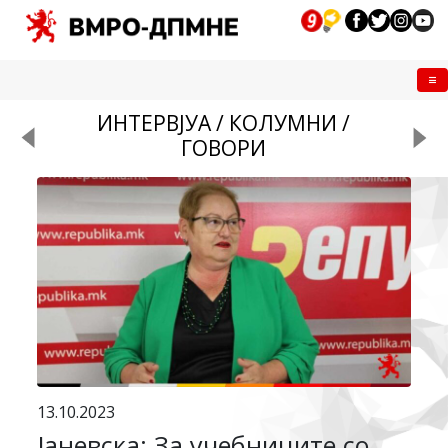
Me
ИНТЕРВЈУА / КОЛУМНИ /
ГОВОРИ
13.10.2023
Јаневска: За учебниците со