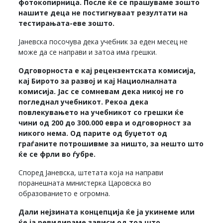
фотокопирница. После ќе се прашуваме зошто
нашите деца не постигнуваат резултати на
тестирањата-еве зошто.
Јаневска посочува дека учебник за еден месец не
може да се направи и затоа има грешки.
Одговорноста е кај рецензентската комисија,
кај Бирото за развој и кај Нациолналната
комисија. Јас се сомневам дека никој не го
погледнал учебникот. Рекоа дека
повлекувањето на учебникот со грешки ќе
чини од 200 до 300.000 евра и одговорност за
никого нема. Од парите од буџетот од
граѓаните потрошивме за ништо, за нешто што
ќе се фрли во ѓубре.
Според Јаневска, штетата која на направи
поранешната министерка Царовска во
образованието е огромна.
Дали нејзината концепција ќе ја укинеме или
ќе ја ревидираме зависи од тоа што