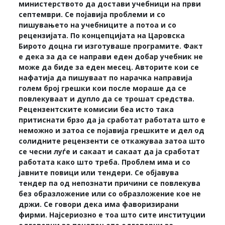
министерството да достави учебници на први
септември. Се појавија проблеми и со
пишувањето на учебниците а потоа и со
рецензијата. По концепцијата на Царовска
Бирото доцна ги изготуваше програмите. Факт
е дека за да се направи еден добар учебник не
може да биде за еден месец. Авторите кои се
нафатија да пишуваат по нарачка направија
голем број грешки кои после мораше да се
повлекуваат и дупло да се трошат средства.
Рецензентските комисии беа исто така
притиснати брзо да ја сработат работата што е
неможно и затоа се појавија грешките и дел од
солидните рецензенти се откажуваа затоа што
се чесни луѓе и сакаат и сакаат да ја сработат
работата како што треба. Проблем има и со
јавните повици или тендери. Се објавува
тендер па од непознати причини се повлекува
без образложение или со образложение кое не
држи. Се говори дека има фаворизирани
фирми. Најсериозно е тоа што сите институции