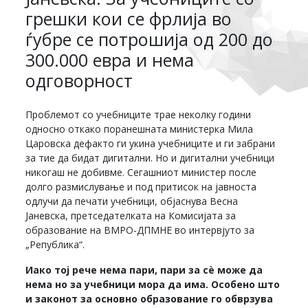
грешки кои се фрлија во
ѓубре се потрошија од 200 до
300.000 евра и нема
одговорност
Проблемот со учебниците трае неколку години
односно откако поранешната министерка Мила
Царовска дефакто ги укина учебниците и ги забрани
за тие да бидат дигитални. Но и дигитални учебници
никогаш не добивме. Сегашниот министер после
долго размислување и под притисок на јавноста
одлучи да печати учебници, објаснува Весна
Јаневска, претседателката на Комисијата за
образование на ВМРО-ДПМНЕ во интервјуто за
„Република“.
Иако тој рече нема пари, пари за сѐ може да
нема но за учебници мора да има. Особено што
и законот за основно образование го обврзува