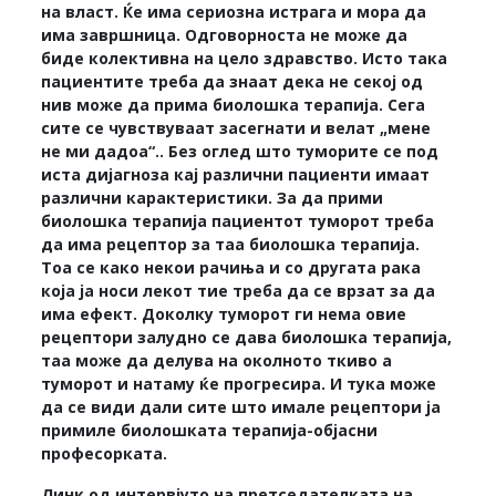
на власт. Ќе има сериозна истрага и мора да
има завршница. Одговорноста не може да
биде колективна на цело здравство. Исто така
пациентите треба да знаат дека не секој од
нив може да прима биолошка терапија. Сега
сите се чувствуваат засегнати и велат „мене
не ми дадоа“.. Без оглед што туморите се под
иста дијагноза кај различни пациенти имаат
различни карактеристики. За да прими
биолошка терапија пациентот туморот треба
да има рецептор за таа биолошка терапија.
Тоа се како некои рачиња и со другата рака
која ја носи лекот тие треба да се врзат за да
има ефект. Доколку туморот ги нема овие
рецептори залудно се дава биолошка терапија,
таа може да делува на околното ткиво а
туморот и натаму ќе прогресира. И тука може
да се види дали сите што имале рецептори ја
примиле биолошката терапија-објасни
професорката.
Линк од интервјуто на претседателката на