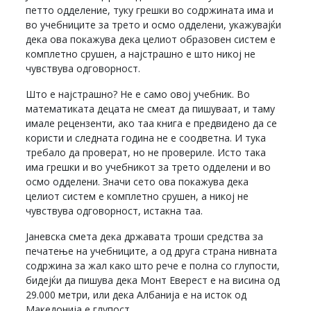
петто одделение, туку грешки во содржината има и
во учебниците за трето и осмо одделени, укажувајќи
дека ова покажува дека целиот образовен систем е
комплетно срушен, а најстрашно е што никој не
чувствува одговорност.
Што е најстрашно? Не е само овој учебник. Во
математиката децата не смеат да пишуваат, и таму
имале рецензенти, ако таа книга е предвидено да се
користи и следната година не е соодветна. И тука
требало да проверат, но не провериле. Исто така
има грешки и во учебникот за трето одделени и во
осмо одделени. Значи сето ова покажува дека
целиот систем е комплетно срушен, а никој не
чувствува одговорност, истакна таа.
Јаневска смета дека државата троши средства за
печатење на учебниците, а од друга страна нивната
содржина за жал како што рече е полна со глупости,
бидејќи да пишува дека Монт Еверест е на висина од
29.000 метри, или дека Албанија е на исток од
Македонија е глупост.