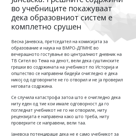
во учебниците покажуваат
дека образовниот систем е
комплетно срушен
Весна Јаневска, претседател на комисијата за
образование и наука на ВМРО-ДПМНЕ во
вечерашното гостување во централниот дневник на
ТВ Сител во Тема на денот, вели дека суштинските
грешки во содржината на учебникот по Историја и
општество се направени бидејќи очигледно е дека
никој од одговорните не го отворил и не ја проверил
неговата содржина.
Се случила катастрофа затоа што е очигледно дека
ниту еден од тие кои имале одговорност да го
погледнат учебникот не го ни отвориле, ниту
рецензијата е направена како што треба, ниту
проверките се направени, вели таа.
Јаневска потенцираше дека не е само учебникот за