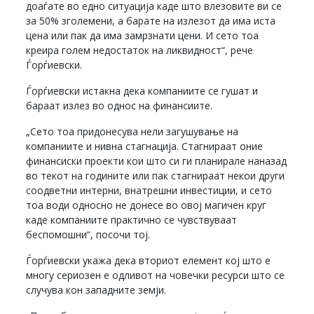
доаѓате во едно ситуација каде што влезовите ви се
за 50% зголемени, а барате на излезот да има иста
цена или пак да има замрзнати цени. И сето тоа
креира голем недостаток на ликвидност“, рече
Ѓорѓиевски.
Ѓорѓиевски истакна дека компаниите се гушат и
бараат излез во однос на финансиите.
„Сето тоа придонесува нели загушување на
компаниите и нивна стагнација. Стагнираат оние
финансиски проекти кои што си ги планирале наназад
во текот на годините или пак стагнираат некои други
соодветни интерни, внатрешни инвестиции, и сето
тоа води односно не донесе во овој магичен круг
каде компаниите практично се чувствуваат
беспомошни“, посочи тој.
Ѓорѓиевски укажа дека вториот елемент кој што е
многу сериозен е одливот на човечки ресурси што се
случува кон западните земји.