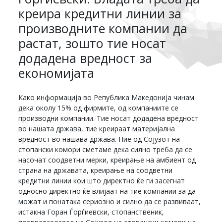
креира кредитни линии за
производните компании да
растат, зошто тие носат
додадена вредност за
економијата
Како информација во Република Македонија чинам
дека околу 15% од фирмите, од компаниите се
производни компании. Тие носат додадена вредност
во нашата држава, тие креираат материјална
вредност во нашава држава. Ние од Сојузот на
стопански комори сметаме дека силно треба да се
насочат соодветни мерки, креирање на амбиент од
страна на државата, креирање на соодветни
кредитни линии кои што директно ќе ги засегнат
односно директно ќе влијаат на тие компании за да
можат и понатака сериозно и силно да се развиваат,
истакна Горан Ѓорѓиевски, стопанственик,