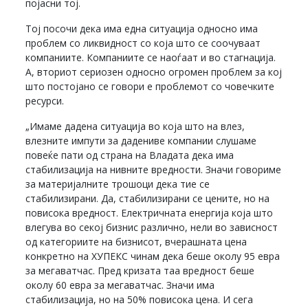
појасни тој.
Тој посочи дека има една ситуација односно има
проблем со ликвидност со која што се соочуваат
компаниите. Компаниите се наоѓаат и во стагнација.
А, вториот сериозен односно огромен проблем за кој
што постојано се говори е проблемот со човечките
ресурси.
„Имаме дадена ситуација во која што на влез,
влезните импути за дадениве компании слушаме
повеќе пати од страна на Владата дека има
стабилизација на нивните вредности. Значи говориме
за материјалните трошоци дека тие се
стабилизирани. Да, стабилизирани се цените, но на
повисока вредност. Електричната енергија која што
влегува во секој бизнис различно, нели во зависност
од категориите на бизнисот, вчерашната цена
конкретно на ХУПЕКС чинам дека беше околу 95 евра
за мегаватчас. Пред кризата таа вредност беше
околу 60 евра за мегаватчас. Значи има
стабилизација, но на 50% повисока цена. И сега