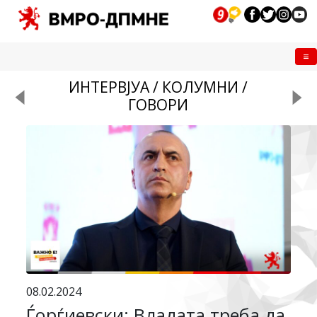
Me
ИНТЕРВЈУА / КОЛУМНИ /
ГОВОРИ
08.02.2024
Ѓорѓиевски: Владата треба да