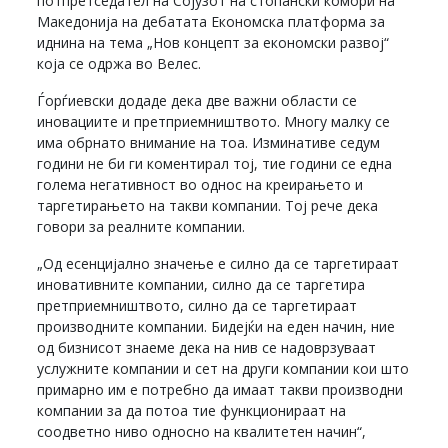
потпретседател на Сојузот на стопански комори на
Македонија на дебатата Економска платформа за
иднина на тема „Нов концепт за економски развој“
која се одржа во Велес.
Ѓорѓиевски додаде дека две важни области се
иновациите и претприемништвото. Многу малку се
има обрнато внимание на тоа. Изминативе седум
години не би ги коментирал тој, тие години се една
голема негативност во однос на креирањето и
таргетирањето на такви компании. Тој рече дека
говори за реалните компании.
„Од есенцијално значење е силно да се таргетираат
иновативните компании, силно да се таргетира
претприемништвото, силно да се таргетираат
производните компании. Бидејќи на еден начин, ние
од бизнисот знаеме дека на нив се надоврзуваат
услужните компании и сет на други компании кои што
примарно им е потребно да имаат такви производни
компании за да потоа тие функционираат на
соодветно ниво односно на квалитетен начин“,