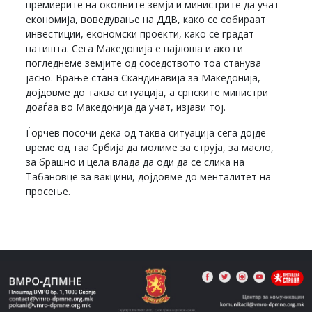
премиерите на околните земји и министрите да учат
економија, воведување на ДДВ, како се собираат
инвестиции, економски проекти, како се градат
патишта. Сега Македонија е најлоша и ако ги
погледнеме земјите од соседството тоа станува
јасно. Врање стана Скандинавија за Македонија,
дојдовме до таква ситуација, а српските министри
доаѓаа во Македонија да учат, изјави тој.
Ѓорчев посочи дека од таква ситуација сега дојде
време од таа Србија да молиме за струја, за масло,
за брашно и цела влада да оди да се слика на
Табановце за вакцини, дојдовме до менталитет на
просење.