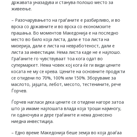
државата уназадува и станува полошо место за
живеење.
– Разочарувањето на граѓаните е разбирливо, и во
врска со државните и во врска со економските
прашања. Во моментов Македонија е на последно
место во било која листа, дали е тоа листа на
мизерија, дали е листа на невработеност, дали е
листа за инвестиции. Нема листа каде не е најлошо.
Граѓаните го чувствуваат тоа кога одат во
супермаркет. Нема човек кој кога ќе ги види цените
косата не му се крева. Цените на основните продукти
се отидени по 70%, 100% или 150%. Зборуваме за
маслото, јајцата, лебот, месото, тестенините, рече
Ѓорчев.
Ѓорчев нагласи дека цените се отидени нагоре затоа
што ја имаме најлошата влада која троши најмногу,
ги оданочува и дере граѓаните и нема донесено
ниедна инвестиција.
– Едно време Македонија беше земја во која доаѓаа