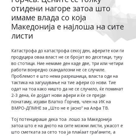
отидени нагоре затоа што
имаме влада со која
Македонија е најлоша на сите
листи
Катастрофа до катастрофа секој ден, аферите кои ги
продуцира оваа власт не се бројат во десетици, туку
во стотици. Ние немаме ден каде две, три или четири
работи вонредно скандалозни не се случиле.
Проблемот е што нема разрешница, власта оди на
тактика на загушување на тие афери со нови. Тие
одат на тоа како ништо да не се случило, ќе поминат
2-3 дена, ќе дојдат нови афери и ќе се прејде
понатаму, изјави Влатко Ѓорчев, член на ИК на
ВМРО-ДПМНЕ за „Што не е јасно“ на Алфа ТВ.
Тој потенцираше дека тоа лошо за Македонија
затоа што е на дното на сите можни листи, ужасот е
што сметката за сето тоа ја плаќаат граѓаните, а