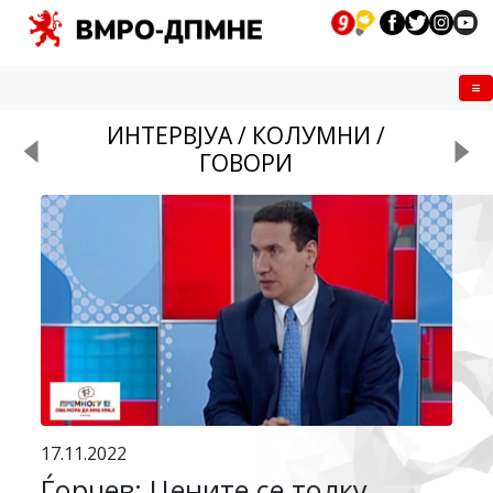
Me
ИНТЕРВЈУА / КОЛУМНИ /
ГОВОРИ
17.11.2022
Ѓорчев: Цените се толку