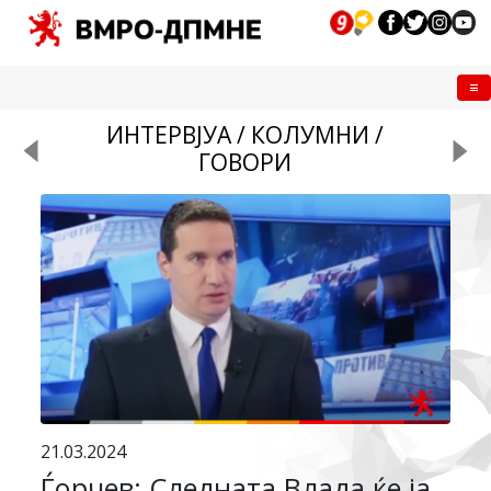
Me
ИНТЕРВЈУА / КОЛУМНИ /
ГОВОРИ
21.03.2024
Ѓорчев: Следната Влада ќе ја