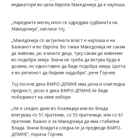
индикатори во цела Европа Македонија да е најлоша.
„Наредните месец ипол се одредува судбината на
Македонија“, нагласи тој.
„Македонија со актуелната власт е најлоша и на
Балканот и во Европа. Во таква Македонија не сакам
да живеам, јас и моите деца, туку сакам да живееме
во подобра земја. Значи не треба да ветува брда и
долини, но едноставно да биде подобра земја. Целта
е во регионот да бидеме најдобри“, рече Ѓорчев.
Тој посочи дека ВМРО-ДПМНЕ има јасна и очигледна
предност, јасно е дека ВМРО-ДПМНЕ ќе биде
победникот на овие избори.
„Не е сеедно дали во Коалиција или во Влада
влегуваш со 51 пратеник, со 55 пратеници, или со 61
пратеник. Важно е за Македонија да има стабилна
Влада. Значи Владата следна ќе ја предводи ВМРО-
ДПМНЕ“, порача Ѓорчев.