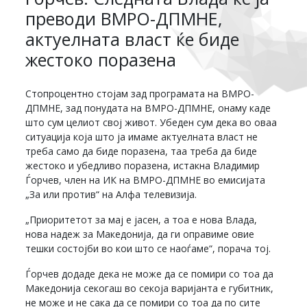
преводи ВМРО-ДПМНЕ,
актуелната власт ќе биде
жестоко поразена
Стопроцентно стојам зад програмата на ВМРО-
ДПМНЕ, зад понудата на ВМРО-ДПМНЕ, онаму каде
што сум целиот свој живот. Убеден сум дека во оваа
ситуација која што ја имаме актуелната власт не
треба само да биде поразена, таа треба да биде
жестоко и убедливо поразена, истакна Владимир
Ѓорчев, член на ИК на ВМРО-ДПМНЕ во емисијата
„За или против“ на Алфа телевизија.
„Приоритетот за мај е јасен, а тоа е нова Влада,
нова надеж за Македонија, да ги оправиме овие
тешки состојби во кои што се наоѓаме“, порача тој.
Ѓорчев додаде дека не може да се помири со тоа да
Македонија секогаш во секоја варијанта е губитник,
не може и не сака да се помири со тоа да по сите