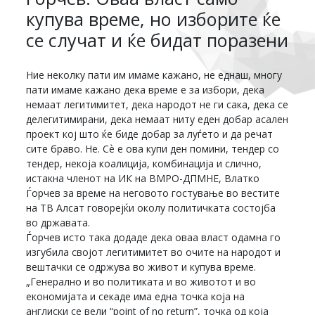
купува време, но изборите ќе
се случат и ќе бидат поразени
Ние неколку пати им имаме кажано, не еднаш, многу
пати имаме кажано дека време е за избори, дека
немаат легитимитет, дека народот не ги сака, дека се
делегитимирани, дека немаат ниту еден добар асален
проект кој што ќе биде добар за луѓето и да речат
сите браво. Не. Сѐ е ова купи ден помини, тендер со
тендер, некоја коалиција, комбинација и слично,
истакна членот на ИК на ВМРО-ДПМНЕ, Влатко
Ѓорчев за време на неговото гостување во вестите
на ТВ Алсат говорејќи околу политичката состојба
во државата.
Ѓорчев исто така додаде дека оваа власт одамна го
изгубила својот легитимитет во очите на народот и
вештачки се одржува во живот и купува време.
„Генерално и во политиката и во животот и во
економијата и секаде има една точка која на
англиски се вели “point of no return”, точка од која