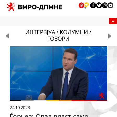
Me
ИНТЕРВЈУА / КОЛУМНИ /
ГОВОРИ
24.10.2023
Ѓорчев: Оваа власт само