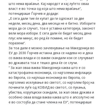
што нема враќање. Кај народот и кај луѓето оваа
власт е во точка од која што нема враќање“,
потенцираше Ѓорчев и додаде:
„Е сега дали тие ќе купат да ги одложат за две
недели, месец дена, два месеца не е битно. Изборите
мора да се случат, тоа е уставна категорија, законот
вели мора избори. Е сега дали ќе бидат месец дена
плус или минус, во ред ќе помине, но ќе бидат
поразени“.
За тоа дали е можно зачленување на Македонија во
ЕУ до 2030 Ѓорчев истакна дека се надева но и дека
со ваква влада и со вакви скандали кои се случуваат
во државата тоа е тешко дека ќе се случи.
” За жал оваа ваква Македонија каква што е со
катастрофална економија, со најголема инфлација
во Европа, со најлоша економија во Европа, со
најголемо иселување во светот, со најголем број на
починати луѓе од КОВИД во светот, со пукања,
убиства, корупциски скандали, за жал оваа држава и
особено оваа влада ваква каква што е апсолутно не
е во состојба да стане членка на ЕУ“, потенцираше