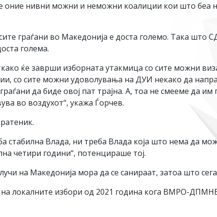
те оние нивни можни и неможни коалиции кои што беа 
сите граѓани во Македонија е доста големо. Така што С
доста голема.
 откако ќе заврши изборната утакмица со сите можни ви
ии, со сите можни удоволувања на ДУИ некако да направ
раѓани да биде овој пат трајна. А, тоа не смееме да им
вува во воздухот“, укажа Ѓорчев.
ратеник.
а стабилна Влада, ни треба Влада која што нема да мож
илна четири години“, потенцираше тој.
лучи на Македонија мора да се санираат, затоа што сега
т на локалните избори од 2021 година кога ВМРО-ДПМН