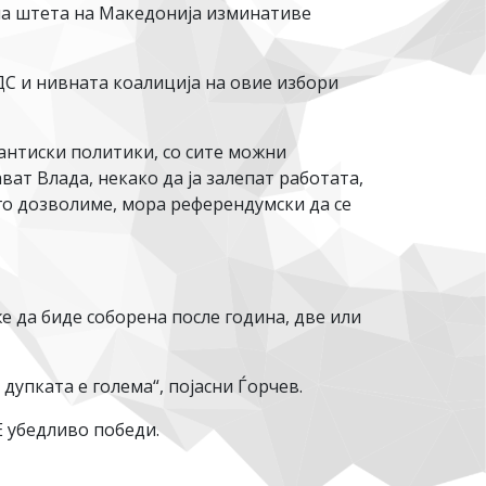
на штета на Македонија изминативе
ДС и нивната коалиција на овие избори
зантиски политики, со сите можни
ат Влада, некако да ја залепат работата,
 го дозволиме, мора референдумски да се
е да биде соборена после година, две или
 дупката е голема“, појасни Ѓорчев.
Е убедливо победи.