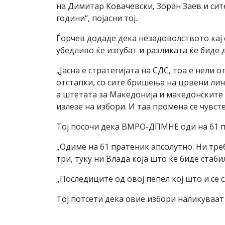
на Димитар Ковачевски, Зоран Заев и си
години“, појасни тој.
Ѓорчев додаде дека незадоволството кај 
убедливо ќе изгубат и разликата ќе биде 
„Јасна е стратегијата на СДС, тоа е нели
отстапки, со сите бришења на црвени лин
а штетата за Македонија и македонските г
излезе на избори. И таа промена се чувст
Тој посочи дека ВМРО-ДПМНЕ оди на 61 п
„Одиме на 61 пратеник апсолутно. Ни треб
три, туку ни Влада која што ќе биде стаб
„Последиците од овој пепел кој што и се с
Тој потсети дека овие избори наликуваа