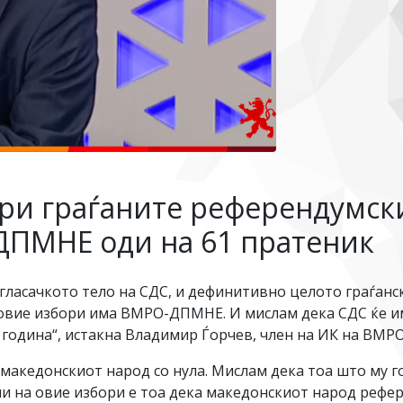
ри граѓаните референдумски 
ДПМНЕ оди на 61 пратеник
 гласачкото тело на СДС, и дефинитивно целото граѓанс
 овие избори има ВМРО-ДПМНЕ. И мислам дека СДС ќе и
година“, истакна Владимир Ѓорчев, член на ИК на ВМРО
македонскиот народ со нула. Мислам дека тоа што му г
учи на овие избори е тоа дека македонскиот народ рефе