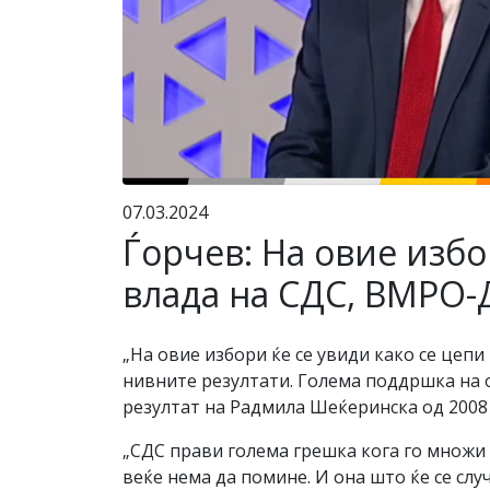
07.03.2024
Ѓорчев: На овие избо
влада на СДС, ВМРО-
„На овие избори ќе се увиди како се цепи
нивните резултати. Голема поддршка на
резултат на Радмила Шеќеринска од 2008 
„СДС прави голема грешка кога го множи 
веќе нема да помине. И она што ќе се сл