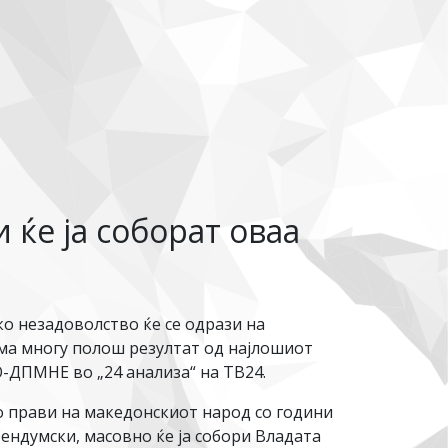
ќе ја соборат оваа
ко незадоволство ќе се одрази на
ма многу полош резултат од најлошиот
-ДПМНЕ во „24 анализа“ на ТВ24.
о прави на македонскиот народ со години
рендумски, масовно ќе ја собори Владата