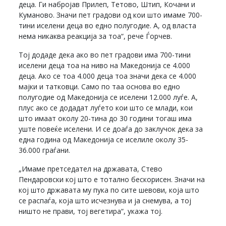
деца. Ги набројав Прилеп, Тетово, Штип, Кочани и
Куманово. Значи пет градови од кои што имаме 700-
тини иселени деца во едно полугодие. А, од власта
нема никаква реакција за тоа“, рече Ѓорчев.
Тој додаде дека ако во пет градови има 700-тини
иселени деца тоа на ниво на Македонија се 4.000
деца. Ако се тоа 4.000 деца тоа значи дека се 4.000
мајки и татковци. Само по таа основа во едно
полугодие од Македонија се иселени 12.000 луѓе. А,
плус ако се додадат луѓето кои што се млади, кои
што имаат околу 20-тина до 30 години тогаш има
уште повеќе иселени. И се доаѓа до заклучок дека за
една година од Македонија се иселиле околу 35-
36.000 граѓани.
„Имаме претседател на државата, Стево
Пендаровски кој што е тотално бескорисен. Значи на
кој што државата му пука по сите шевови, која што
се распаѓа, која што исчезнува и ја снемува, а тој
ништо не прави, тој вегетира“, укажа тој.