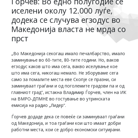
Ѓорчев: Во едно полугодие се
иселени околу 12.000 луѓе,
додека се случува егзодус во
Македонија власта не мрда со
прст
„Во Македонија секогаш имало печалбарство, имало
заминување во 60-тите, 80-тите години. Но, ваков
егзодус каков што има сега, вакво иселување кое
што има сега, никогаш немало. Не зборуваме сега
само за помалите места еве Скопје се празни, си
заминуваат граѓани и од поголемите градови па и од
главниот град“, истакна Владимир Ѓорчев, член на ИК
на ВМРО-ДПМНЕ во гостување во утринската
емисија на радио „Лидер“.
Ѓорчев додаде дека се повеќе си заминуваат граѓани
од Македонија, и тоа граѓани кои што имаат добри
работни места, кои се добро економски ситуирани.