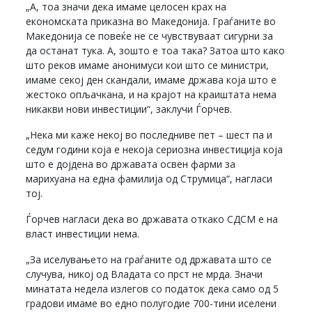
„А, тоа значи дека имаме целосен крах на
економската приказна во Македонија. Граѓаните во
Македонија се повеќе не се чувствуваат сигурни за
да останат тука. А, зошто е тоа така? Затоа што како
што реков имаме анонимуси кои што се министри,
имаме секој ден скандали, имаме држава која што е
жестоко опљачкана, и на крајот на краиштата нема
никакви нови инвестиции“, заклучи Ѓорчев.
„Нека ми каже некој во последниве пет – шест па и
седум години која е некоја сериозна инвестиција која
што е дојдена во државата освен фарми за
марихуана на една фамилија од Струмица“, нагласи
тој.
Ѓорчев нагласи дека во државата откако СДСМ е на
власт инвестиции нема.
„За иселувањето на граѓаните од државата што се
случува, никој од Владата со прст не мрда. Значи
минатата недела излегов со податок дека само од 5
градови имаме во едно полугодие 700-тини иселени