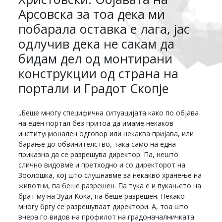
Арсовска за тоа дека ми
побарала оставка е лага, јас
одлучив дека не сакам да
бидам дел од монтирани
конструкции од страна на
портали и Градот Скопје
„Беше многу специфична ситуацијата како по објава
на еден портал без притоа да имаме некаков
институционален одговор или некаква пријава, или
барање до обвинителство, така само на една
приказна да се разрешува директор. Па, нешто
слично видовме и претходно и со директорот на
Зоолошка, кој што слушнавме за некакво хранење на
животни, па беше разрешен. Па тука е и пукањето на
брат му на Зуди Кока, па беше разрешен. Некако
многу бргу се разрешуваат директори. А, тоа што
вчера го видов на профилот на градоначалничката