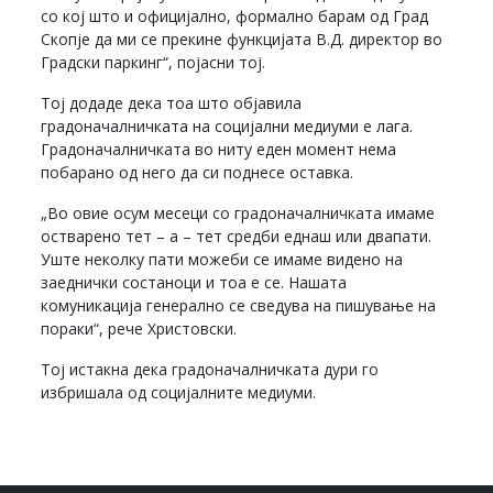
со кој што и официјално, формално барам од Град
Скопје да ми се прекине функцијата В.Д. директор во
Градски паркинг“, појасни тој.
Тој додаде дека тоа што објавила
градоначалничката на социјални медиуми е лага.
Градоначалничката во ниту еден момент нема
побарано од него да си поднесе оставка.
„Во овие осум месеци со градоначалничката имаме
остварено тет – а – тет средби еднаш или двапати.
Уште неколку пати можеби се имаме видено на
заеднички состаноци и тоа е се. Нашата
комуникација генерално се сведува на пишување на
пораки“, рече Христовски.
Тој истакна дека градоначалничката дури го
избришала од социјалните медиуми.