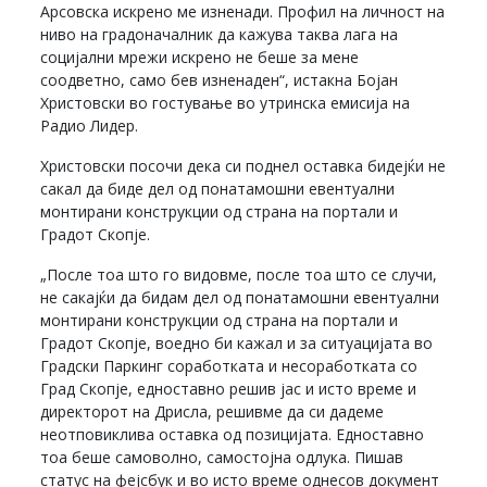
Арсовска искрено ме изненади. Профил на личност на
ниво на градоначалник да кажува таква лага на
социјални мрежи искрено не беше за мене
соодветно, само бев изненаден“, истакна Бојан
Христовски во гостување во утринска емисија на
Радио Лидер.
Христовски посочи дека си поднел оставка бидејќи не
сакал да биде дел од понатамошни евентуални
монтирани конструкции од страна на портали и
Градот Скопје.
„После тоа што го видовме, после тоа што се случи,
не сакајќи да бидам дел од понатамошни евентуални
монтирани конструкции од страна на портали и
Градот Скопје, воедно би кажал и за ситуацијата во
Градски Паркинг соработката и несоработката со
Град Скопје, едноставно решив јас и исто време и
директорот на Дрисла, решивме да си дадеме
неотповиклива оставка од позицијата. Едноставно
тоа беше самоволно, самостојна одлука. Пишав
статус на фејсбук и во исто време однесов документ