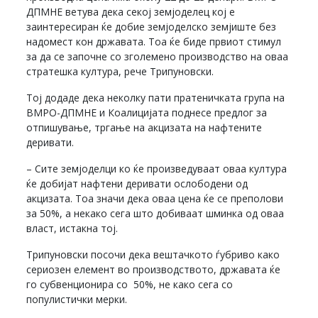
ДПМНЕ ветува дека секој земјоделец кој е
заинтересиран ќе добие земјоделско земјиште без
надомест кон државата. Тоа ќе биде првиот стимул
за да се започне со зголемено производство на оваа
стратешка култура, рече Трипуновски.
Тој додаде дека неколку пати пратеничката група на
ВМРО-ДПМНЕ и Коалицијата поднесе предлог за
отпишување, тргање на акцизата на нафтените
деривати.
– Сите земјоделци ко ќе произведуваат оваа култура
ќе добијат нафтени деривати ослободени од
акцизата. Тоа значи дека оваа цена ќе се преполови
за 50%, а некако сега што добиваат шминка од оваа
власт, истакна тој.
Трипуновски посочи дека вештачкото ѓубриво како
сериозен елемент во производството, државата ќе
го субвенционира со 50%, не како сега со
популистички мерки.