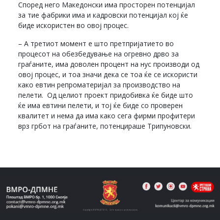
Според него Македонски има просторен потенцијал
за тие фабрики има и кадровски потенцијал кој ќе
биде искористен во овој процес.
– А третиот момент е што претпријатието во
процесот на обезбедување на огревно дрво за
граѓаните, има доволен процент на нус производи од
овој процес, и тоа значи дека се тоа ќе се искористи
како евтин репроматеријал за производство на
пелети. Од целиот проект придобивка ќе биде што
ќе има евтини пелети, и тој ќе биде со проверен
квалитет и нема да има како сега фирми профитери
врз грбот на граѓаните, потенцираше Трипуновски.