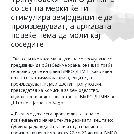
со сет на мерки ќе ги
стимулира земјоделците да
произведуваат, а државата
повеќе нема да моли кај
соседите
Светот и ние како мала држава се соочуваме со
предизвици да обезбедиме храна, она што треба
сериозно да се направи ВМРО-ДПМНЕ како идна
власт ќе ги стимулира земјоделците да
произведуваат, изјави Цветан Трипуновски,
претседател на Комисија за земјоделство,
шумарство и водостопанство на ВМРО-ДПМНЕ во
„Што не е јасно“ на Алфа.
– Гледаме дека сега производната цена со
покачувањето на нафтените деривати, вештачко
ѓубриво ја доведе ситуацијата да пченицата
производна цена има околу 22 до 23 денари. ВМРО-