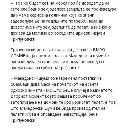
– Тоа ќе бидат сет на мерки кои ќе доведат да на
сето слободно земјоделско земјиште се произведува
да имаме сериозна количина која ќе значи
задоволување на годишните потреби. Нема да
дозволиме ниту земјоделците да патат, а ние како
држава да молиме во соседните држави, изјави
Трипуновски.
Трипуновски исто така нагласи дека кога ВМРО-
ДПМНЕ ќе ја презема власта Македонски шуми ќе
произведува евтини пелети и нема повеќе да се
профитира врз грбот на граѓаните
– Македонски шуми со навремени постапки ќе
обезбеди дрва маса на почетокот на есента,
односно зимата како што беше случај во минатото.
Вториот момент кој го решава проблемот со
затоплување на домовите кои користат пелет, е тоа
што Македонски шуми ќе биде производител на
пелети и ова е оправдана инвестиција, рече
Трипуновски.