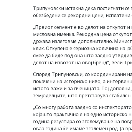
Трипуновски истакна дека постигнати се з
обезбедени се рекордни цени, исплатени 
„Првиот сегмент е во делот на откупот 
мисловна именка. Рекордна цена откупот 
држава излеговме дополнително. Министе
клик. Откупена е сериозна количина на ј
смее да биде под она што заедно утврдив
делот на извозот на овој бренд“, вели Тр
Според Трипуновски, со координирани на
покачени на историско ниво, а интервенц
истото важи и за пченицата. Тој дополн
земјоделците, што претставува стабилен 
„Со многу работа заедно со инспекторато
којашто практично е на едно историско н
година резултира со зголемување на повр
оваа година ќе имаме зголемен род. Ја 