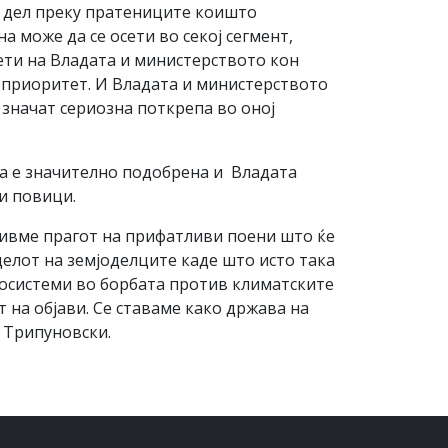
а дел преку пратениците коишто
 може да се осети во секој сегмент,
тети на Владата и министерството кон
е приоритет. И Владата и министерството
значат сериозна поткрепа во оној
та е значително подобрена и Владата
и повици.
ливме прагот на прифатливи поени што ќе
делот на земјоделците каде што исто така
росистеми во борбата против климатските
на објави. Се ставаме како држава на
и Трипуновски.