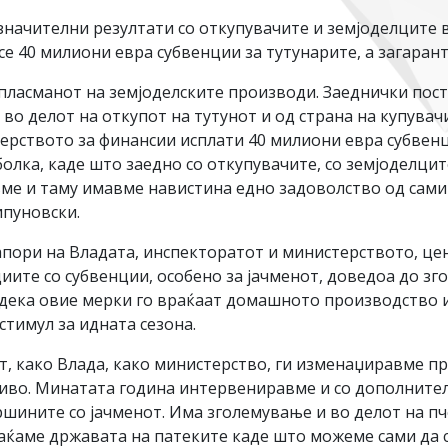
начителни резултати со откупувачите и земјоделците во
се 40 милиони евра субвенции за тутунарите, а загарант
и пласманот на земјоделските производи. Заеднички по
во делот на откупот на тутунот и од страна на купувач
рството за финансии исплати 40 милиони евра субвенци
аболка, каде што заедно со откупувачите, со земјоделц
ме и таму имавме навистина едно задоволство од самит
ипуновски.
пори на Владата, инспекторатот и министерството, цен
иите со субвенции, особено за јачменот, доведоа до з
и дека овие мерки го враќаат домашното производство 
стимул за идната сезона.
т, како Влада, како министерство, ги изменаџиравме п
иво. Минатата година интервениравме и со дополнителн
шините со јачменот. Има зголемување и во делот на пч
враќаме државата на патеките каде што можеме сами да