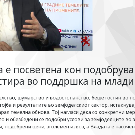
а е посветена кон подобрува
стира во поддршка на млади
елство, шумарство и водостопанство, беше гостин во 
тојба и резултатите во земјоделскиот сектор, истакнув
арал темелна обнова. Тој нагласи дека со конкретни ме
 и обезбедени се подобри услови за земјоделците во зе
, подобрени цени, зголемен извоз, а Владата е насоче