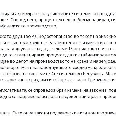
нација и активирање на уништените системи за наводну
ање. Според него, процесот успешно бил менаџиран, си
емјоделското производство.
ското друштво АД Водостопанство во текот на зимскио
а сите системи коишто беа уништени во изминатиот пер
на наводнување, за да дочекаме 15 април како почеток 
ме да го изменаџираме процесот, да ги стабилизираме с
лијае во делот на производството на храна и на земјод
 Во овој сегмент на наводнувањето средивме кредитот 
 за обнова на системите 4те системи во Република Мак
о сериозно го раздвижи тој проект, вели Трипуновски.
гислативата, се спроведоа брзи измени на закони и по
заедно со навремена исплата на субвенции и јасен прио
ивата. Сите оние закони подзаконски акти коишто знач