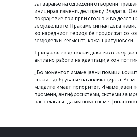
затварање на одредени отворени прашања
иницираа измени, дел преку Владата. Ова
покрај овие три први столба и во делот 
земјоделците. Праќаме сигнал дека навис
во наредниот период ќе продолжат со ко
земјоделки сегмент“, кажа Трипуновски.
Трипуновски дополни дека иако земјоделс
активно работи на адаптација кон потти
,,Во моментот имаме јавни повици коишт
значи одобрување на апликацијата. Во мо
младите имаат приоритет. Имаме јавен п
промени, антифросистеми, системи за мре
располагање да им помогнеме финансиски,