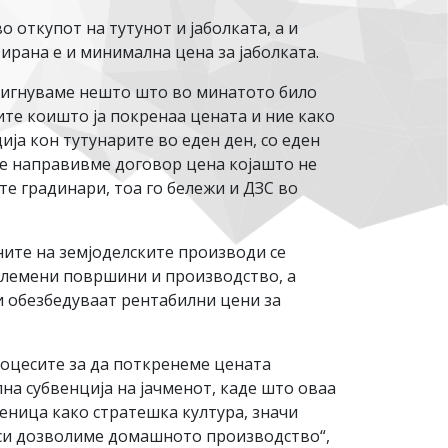
 откупот на тутунот и јаболката, а и
ирана е и минимална цена за јаболката.
стигнуваме нешто што во минатото било
ите коишто ја покренаа цената и ние како
ја кон тутунарите во еден ден, со еден
ите направивме договор цена којашто не
е градинари, тоа го бележи и ДЗС во
ите на земјоделските производи се
големени површини и производство, а
и обезбедуваат рентабилни цени за
роцесите за да поткренеме цената
а субвенција на јачменот, каде што оваа
еница како стратешка култура, значи
 си дозволиме домашното производство“,