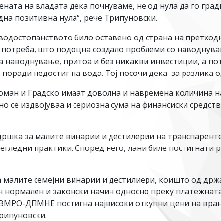
мената на владата дека почнуваме
, не од нула да го гр
една позитивна нула“, рече Трипуновски.
а водостопанството било оставено од страна на претход
з потреба, што подоцна создало проблеми со наводнува
 наводнување, притоа и без никакви инвестиции, а пот
 поради недостиг на вода. Тој посочи дека за разлика о
оман и Градско имаат доволна и навремена количина на
 се издвојуваа и сериозна сума на финансиски средства
ддршка за малите винарии и дестилерии на транспарент
регледни практики. Според него, лани биле постигнати 
 малите семејни винарии и дестилиери, коишто од држав
н нормален и законски начин односно преку платежната
 ВМРО-ДПМНЕ постигна највисоки откупни цени на вран
Трипуновски.