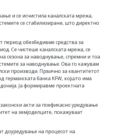
вање и се исчистила каналската мрежа,
стемите се стабилизирани, што директно
т период обезбедивме средства за
иод. Се чистеше каналската мрежа, се
на сезона за наводнување, спремни и тоа
истемите за наводнување. Ова го кажувам
елски производи. Првично за квантитетот
од германската банка KFW, којшто има
едонија. Jа формиравме проектната
дзаконски акти за поефикасно уредување
ритет на земјоделците, покажуваат
ат доуредување на процесот на