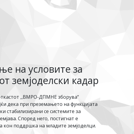
ње на условите за
от земјоделски кадар
поткастот ,,ВМРО-ДПМНЕ зборува“
ајќи дека при преземањето на функцијата
рки стабилизирани се системите за
мјава. Според него, постигнат е
на кон поддршка на младите земјоделци.