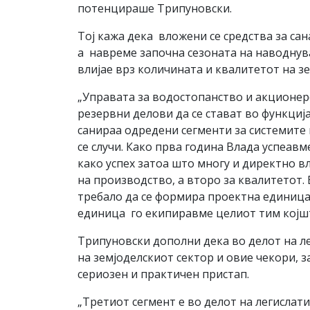
потенцираше Трипуновски.
Тој кажа дека вложени се средства за са
а навреме започна сезоната на наводнув
влијае врз количината и квалитетот на з
„Управата за водостопанство и акционер
резервни делови да се стават во функциј
санираа одредени сегменти за системите 
се случи. Како прва година Влада успеав
како успех затоа што многу и директно в
на производство, а второ за квалитетот.
требало да се формира проектна единица
единица го екипиравме целиот тим којшт
Трипуновски дополни дека во делот на ле
на земјоделскиот сектор и овие чекори, 
сериозен и практичен пристап.
„Третиот сегмент е во делот на легислат