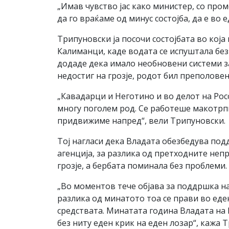
„Имав чувство јас како министер, со про
да го враќаме од минус состојба, да е во 
Трипуновски ја посочи состојбата во кој
Калиманци, каде водата се испуштала бе
додаде дека имало необновени системи за
недостиг на грозје, родот бил преполовен
„Кавадарци и Неготино и во делот на Рос
многу поголем род. Се работеше макотрпно
придвижиме напред“, вели Трипуновски.
Тој нагласи дека Владата обезбедува по
агенција, за разлика од претходните неп
грозје, а бербата поминала без проблеми.
„Во моментов тече објава за поддршка на
разлика од минатото тоа се прави во еде
средствата. Минататa година Владата на
без ниту еден крик на еден лозар“, кажа 