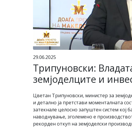
29.06.2025
Трипуновски: Владат
земјоделците и инве
Цветан Трипуновски, министер за земјод
и детално ја претстави моменталната сос
затекнале целосно запуштен систем кој б
наводнување, зголемено е производството
рекорден откуп на земјоделски производи