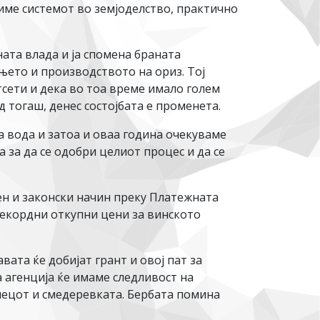
адиме системот во земјоделство, практично
ната влада и ја спомена браната
њето и производството на ориз. Тој
сети и дека во тоа време имало голем
д тогаш, денес состојбата е променета.
 вода и затоа и оваа година очекуваме
 за да се одобри целиот процес и да се
ен и законски начин преку Платежната
рекордни откупни цени за винското
ата ќе добијат грант и овој пат за
 агенција ќе имаме следливост на
ецот и смедеревката. Бербата помина