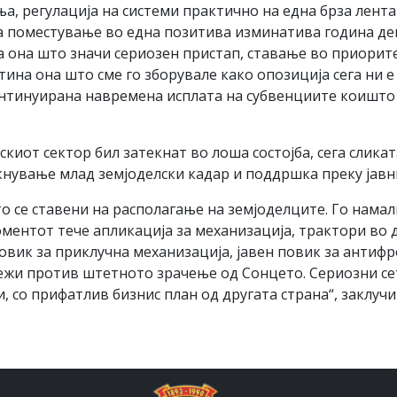
, регулација на системи практично на една брза лент
 поместување во една позитива изминатива година дена
на она што значи сериозен пристап, ставање во приори
тина она што сме го зборувале како опозиција сега ни 
нтинуирана навремена исплата на субвенциите коишто 
киот сектор бил затекнат во лоша состојба, сега слика
кнување млад земјоделски кадар и поддршка преку јавн
о се ставени на располагање на земјоделците. Го нама
ментот тече апликација за механизација, трактори во 
овик за приклучна механизација, јавен повик за антиф
жи против штетното зрачење од Сонцето. Сериозни сет 
 со прифатлив бизнис план од другата страна“, заклуч