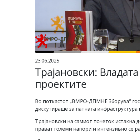
23.06.2025
Трајановски: Владата 
проектите
Во поткастот „ВМРО-ДПМНЕ Зборува“ гост
дискутираше за патната инфраструктура в
Трајановски на самиот почеток истакна 
прават големи напори и интензивно се ра