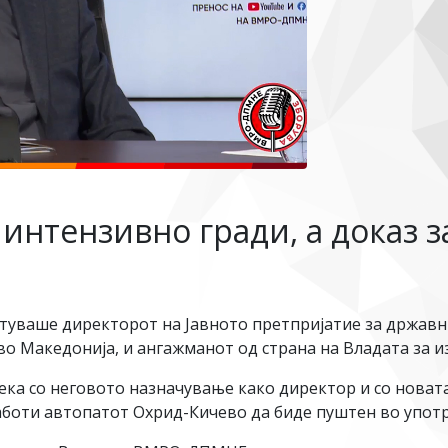
интензивно гради, а доказ за
уваше директорот на Јавното претпријатие за државн
о Македонија, и ангажманот од страна на Владата за и
дека со неговото назначување како директор и со нов
боти автопатот Охрид-Кичево да биде пуштен во употре