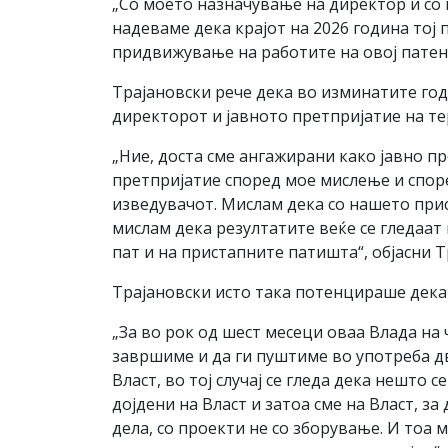
„Со моето назначување на директор и со
надеваме дека крајот на 2026 година тој
придвижување на работите на овој патен 
Трајановски рече дека во изминатите го
директорот и јавното претпријатие на те
„Ние, доста сме ангажирани како јавно п
претпријатие според мое мислење и спор
изведувачот. Мислам дека со нашето прису
мислам дека резултатите веќе се гледаат 
пат и на пристапните патишта“, објасни Т
Трајановски исто така потенцираше дека 
„За во рок од шест месеци оваа Влада на
завршиме и да ги пуштиме во употреба д
Власт, во тој случај се гледа дека нешто 
дојдени на Власт и затоа сме на Власт, з
дела, со проекти не со зборување. И тоа 