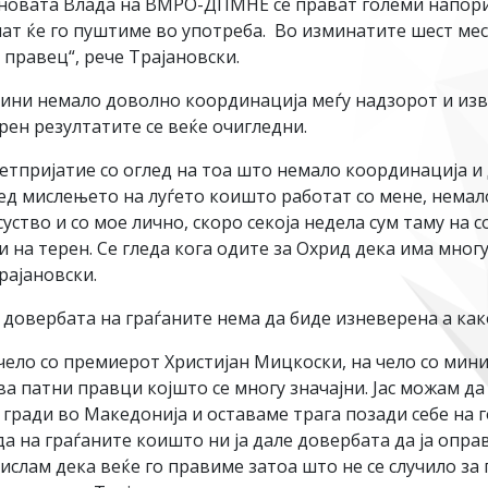
 новата Влада на ВМРО-ДПМНЕ се прават големи напори 
 пат ќе го пуштиме во употреба. Во изминатите шест м
правец“, рече Трајановски.
дини немало доволно координација меѓу надзорот и изв
рен резултатите се веќе очигледни.
ретпријатие со оглед на тоа што немало координација и
ед мислењето на луѓето коишто работат со мене, немал
ство и со мое лично, скоро секоја недела сум таму на с
и на терен. Се гледа кога одите за Охрид дека има многу
рајановски.
довербата на граѓаните нема да биде изневерена а како
 чело со премиерот Христијан Мицкоски, на чело со мин
ва патни правци којшто се многу значајни. Јас можам 
се гради во Македонија и оставаме трага позади себе на
а да на граѓаните коишто ни ја дале довербата да ја опр
мислам дека веќе го правиме затоа што не се случило за