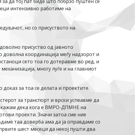
за да тој пат биде што побрзо пуштен се
есеци интензивно работиме на
едувачот, но со присуството на
 доволно присуство од јавното
о доволна координација меѓу надзорот и
останоци сето тоа го дотеравме во ред, и
 механизација, многу луѓе и на главниот
 доказ за тоа се делата и проектите.
истерот за транспорт и врски успеавме да
да кажам дека кога е ВМРО-ДПМНЕ на
 готови проекти. Значи затоа сме ние
авдаме таа доверба ама да ја оправдаме со
 првите шест месеци да некој пушти два