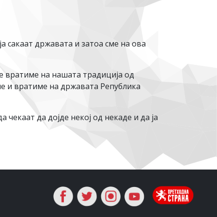
а сакаат државата и затоа сме на ова
се вратиме на нашата традиција од
аме и вратиме на државата Република
 чекаат да дојде некој од некаде и да ја