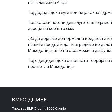
на Телевизија Алфа.
Тој додаде дека луѓе кои не ја сакаат држ
Тошковски посочи дека луѓето што ја мен
дереџе на кое што сме.
„За да дојдеме до нормални вредности и 
нашите предци и да ги вградиме во делот
Македонија, што ни овозможила да функ
Тој е дециден дека основната теорија на л
просветли Македонија.
ВМРО-ДПМНЕ
Плоштад ВМРО бр. 1, 1000 Скопје