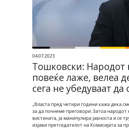
04.07.2023
Тошковски: Народот н
повеќе лаже, велеа д
сега не убедуваат да
„Власта пред четири години кажа дека сме
за да почнеме преговори. Затоа народот н
вистината, ја манипулира јавноста и се т
изјави претседателот на Комисијата за 