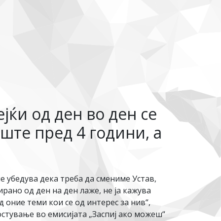
јќи од ден во ден се
ште пред 4 години, а
не убедува дека треба да смениме Устав,
рано од ден на ден лаже, не ја кажува
 оние теми кои се од интерес за нив“,
стување во емисијата „Заспиј ако можеш“