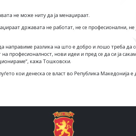
авата не може ниту да ја менаџираат.
аџираат државата не работат, не се професионални, не ј
да направиме разлика на што е добро и лошо треба да 
 на професионалност, нови идеи и пред се да си ја сак
ционираме“, кажа Тошковски.
уѓето кои денеска се власт во Република Македонија е да