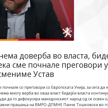
ема доверба во власта, биде
ека сме почнале преговори у
 смениме Устав
 почнале со преговори со Европската Унија, за сега да 
ема многу верба во оваа власт бидејќи власта континуи
руди да го дефокусира македонскиот народ од се освен од
правни прашања на ВМРО-ДПМНЕ Панче Тошковски во го