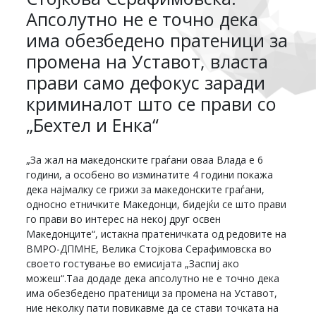
Апсолутно не е точно дека
има обезбедено пратеници за
промена на Уставот, власта
прави само дефокус заради
криминалот што се прави со
„Бехтел и Енка“
„За жал на македонските граѓани оваа Влада е 6
години, а особено во изминатите 4 години покажа
дека најмалку се грижи за македонските граѓани,
односно етничките Македонци, бидејќи се што прави
го прави во интерес на некој друг освен
Македонците“, истакна пратеничката од редовите на
ВМРО-ДПМНЕ, Велика Стојкова Серафимовска во
своето гостување во емисијата „Заспиј ако
можеш“.Таа додаде дека апсолутно не е точно дека
има обезбедено пратеници за промена на Уставот,
ние неколку пати повикавме да се стави точката на