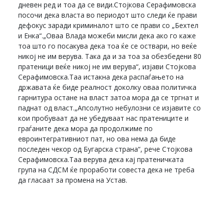
дневен ред и тоа да се види.Стојкова Серафимовска
посочи дека власта во периодот што следи ќе прави
дефокус заради криминалот што се прави со „Бехтел
и Енка“.„Оваа Влада можеби мисли дека ако го каже
тоа што го посакува дека тоа ќе се оствари, но веќе
никој не им верува. Така да и за тоа за обезбедени 80
пратеници веќе никој не им верува“, изјави Стојкова
Серафимовска.Таа истакна дека распаѓањето на
државата ќе биде реалност доколку оваа политичка
гарнитура остане на власт затоа мора да се тргнат и
паднат од власт.„Апсолутно небулозни се изјавите со
кои пробуваат да не убедуваат нас пратениците и
граѓаните дека мора да продолжиме по
евроинтегративниот пат, но ова нема да биде
последен чекор од Бугарска страна“, рече Стојкова
Серафимовска.Таа верува дека кај пратеничката
група на СДСМ ќе проработи совеста дека не треба
да гласаат за промена на Устав.