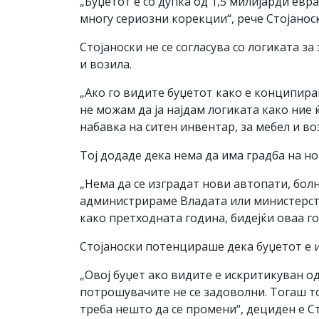
„Буџетот е со дупка од 1,5 милијарди ев
многу сериозни корекции“, рече Стојанос
Стојаноски не се согласува со логиката з
и возила.
„Ако го видите буџетот како е конципиран
не можам да ја најдам логиката како ние ќ
набавка на ситен инвентар, за мебел и воз
Тој додаде дека нема да има градба на но
„Нема да се изградат нови автопати, бол
администрираме Владата или министерств
како претходната година, бидејќи оваа г
Стојаноски потенцираше дека буџетот е 
„Овој буџет ако видите е искритикуван о
потрошувачите не се задоволни. Тогаш т
треба нешто да се промени“, дециден е Ст