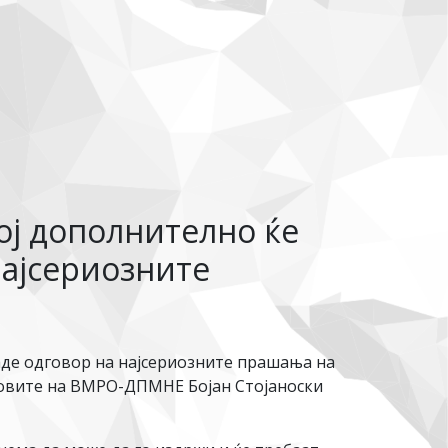
ој дополнително ќе
најсериозните
 даде одговор на најсериозните прашања на
едовите на ВМРО-ДПМНЕ Бојан Стојаноски