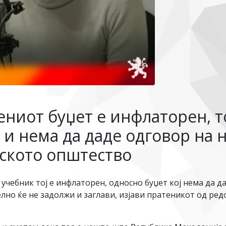
ениот буџет е инфлаторен, т
 и нема да даде одговор на 
ското општество
о учебник тој е инфлаторен, односно буџет кој нема да
лно ќе не задолжи и заглави, изјави пратеникот од р