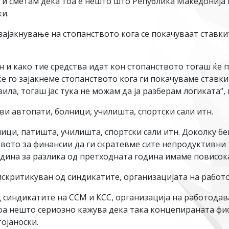
ра и сметам дека тоа е нешто што Република Македонија 
ки.
а зајакнување на стопанството кога се покачуваат ставки
 и како тие средства идат кон стопанството тогаш ќе п
е го зајакнеме стопанството кога ги покачуваме ставкит
ила, тогаш јас тука не можам да ја разберам логиката“,
ви автопати, болници, училишта, спортски сали итн.
ници, патишта, училишта, спортски сали итн. Доколку бе
ото за финансии да ги скратевме сите непродуктивни
одина за разлика од претходната година имаме повисока
искритикуван од синдикатите, организацијата на работ
д синдикатите на ССМ и КСС, организација на работодав
оа нешто сериозно кажува дека така концепираната фис
ојаноски.