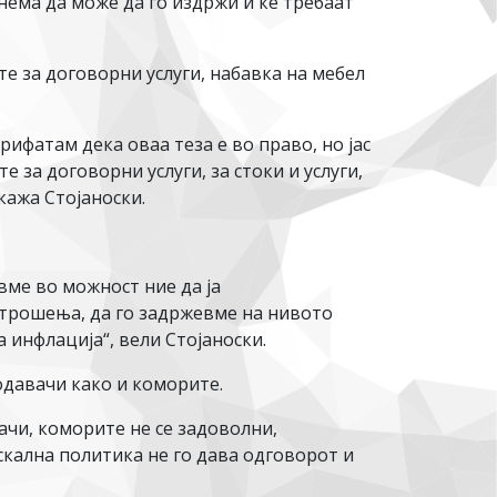
нема да може да го издржи и ќе требаат
те за договорни услуги, набавка на мебел
рифатам дека оваа теза е во право, но јас
е за договорни услуги, за стоки и услуги,
 кажа Стојаноски.
вме во можност ние да ја
 трошења, да го задржевме на нивото
 инфлација“, вели Стојаноски.
одавачи како и коморите.
ачи, коморите не се задоволни,
кална политика не го дава одговорот и