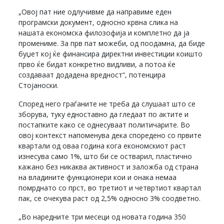
„Овој пат ние одлучивме да направиме еден
програмски документ, односно крвна слика на
нашата економска филозофија и комплетно да ја
промениме. За прв пат можеби, од поодамна, да биде
буџет кој ќе финансира директни инвестиции коишто
прво ќе бидат конкретно видливи, а потоа ќе
создаваат додадена вредност“, потенцира
Стојаноски.
Според него граѓаните не треба да слушаат што се
зборува, туку едноставно да гледаат по актите и
постапките како се однесуваат политичарите. Во
овој контекст напоменува дека споредено со првите
квартали од оваа година кога економскиот раст
изнесува само 1%, што би се остварил, пластично
кажано без никаква активност и заложба од страна
на владините функционери кои и онака немаа
помрднато со прст, во третиот и четвртиот квартал
пак, се очекува раст од 2,5% односно 3% соодветно.
„Во наредните три месеци од новата година 350