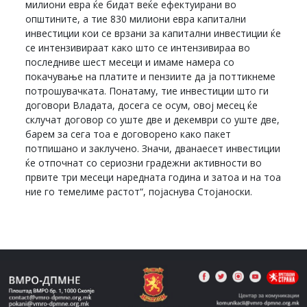
милиони евра ќе бидат веќе ефектуирани во
општините, а тие 830 милиони евра капитални
инвестиции кои се врзани за капитални инвестиции ќе
се интензивираат како што се интензивираа во
последниве шест месеци и имаме намера со
покачување на платите и пензиите да ја поттикнеме
потрошувачката. Понатаму, тие инвестиции што ги
договори Владата, досега се осум, овој месец ќе
склучат договор со уште две и декември со уште две,
барем за сега тоа е договорено како пакет
потпишано и заклучено. Значи, дванаесет инвестиции
ќе отпочнат со сериозни градежни активности во
првите три месеци наредната година и затоа и на тоа
ние го темелиме растот“, појаснува Стојаноски.