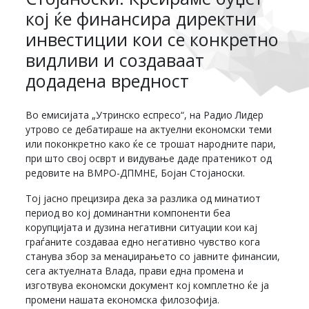
кој ќе финансира директни
инвестиции кои се конкретно
видливи и создаваат
додадена вредност
Во емисијата „Утринско еспресо“, на Радио Лидер
утрово се дебатираше на актуелни економски теми
или поконкретно како ќе се трошат народните пари,
при што свој осврт и видување даде пратеникот од
редовите на ВМРО-ДПМНЕ, Бојан Стојаноски.
Тој јасно прецизира дека за разлика од минатиот
период во кој доминантни компоненти беа
корупцијата и дузина негативни ситуации кои кај
граѓаните создаваа едно негативно чувство кога
станува збор за менаџирањето со јавните финансии,
сега актуелната Влада, прави една промена и
изготвува економски документ кој комплетно ќе ја
промени нашата економска филозофија.