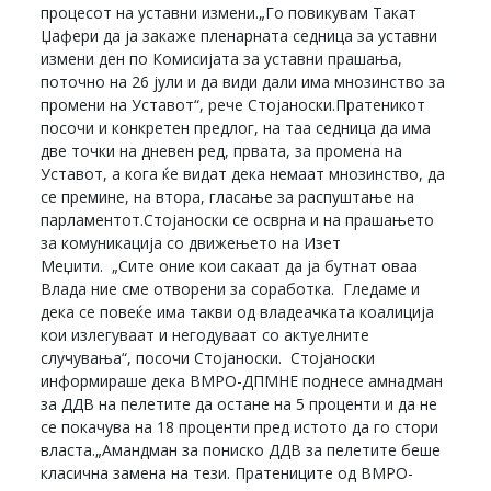
процесот на уставни измени.„Го повикувам Такат
Џафери да ја закаже пленарната седница за уставни
измени ден по Комисијата за уставни прашања,
поточно на 26 јули и да види дали има мнозинство за
промени на Уставот“, рече Стојаноски.Пратеникот
посочи и конкретен предлог, на таа седница да има
две точки на дневен ред, првата, за промена на
Уставот, а кога ќе видат дека немаат мнозинство, да
се премине, на втора, гласање за распуштање на
парламентот.Стојаноски се осврна и на прашањето
за комуникација со движењето на Изет
Меџити. „Сите оние кои сакаат да ја бутнат оваа
Влада ние сме отворени за соработка. Гледаме и
дека се повеќе има такви од владеачката коалиција
кои излегуваат и негодуваат со актуелните
случувања“, посочи Стојаноски. Стојаноски
информираше дека ВМРО-ДПМНЕ поднесе амнадман
за ДДВ на пелетите да остане на 5 проценти и да не
се покачува на 18 проценти пред истото да го стори
власта.„Амандман за пониско ДДВ за пелетите беше
класична замена на тези. Пратениците од ВМРО-