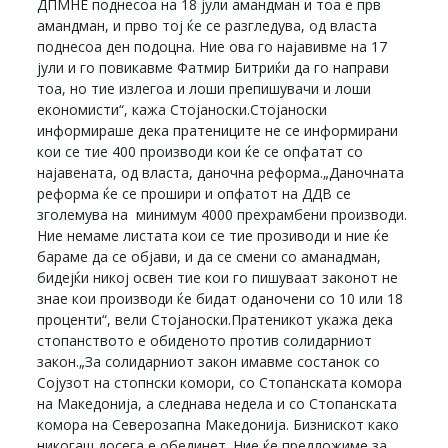
ДПМНЕ поднесоа на 18 јули амандман и тоа е прв
амандман, и прво тој ќе се разгледува, од власта
поднесоа ден подоцна. Ние ова го најавивме на 17
јули и го повикавме Фатмир Битриќи да го направи
тоа, но тие излегоа и лоши препишувачи и лоши
економисти“, кажа Стојаноски.Стојаноски
информираше дека пратениците не се информирани
кои се тие 400 производи кои ќе се опфатат со
најавената, од власта, даночна реформа.„Даночната
реформа ќе се прошири и опфатот на ДДВ се
зголемува на минимум 4000 прехрамбени производи.
Ние немаме листата кои се тие прозиводи и ние ќе
бараме да се објави, и да се смени со аманадман,
бидејќи никој освен тие кои го пишуваат законот не
знае кои производи ќе бидат оданочени со 10 или 18
проценти“, вели Стојаноски.Пратеникот укажа дека
стопанството е обиденото против солидарниот
закон.„За солидарниот закон имавме состанок со
Сојузот на стопнски комори, со Стопанската комора
на Македонија, а следнава недела и со Стопанската
комора на Северозапна Македонија. Бизнискот како
никогаш досега е обединет. Ние ќе предложиме за