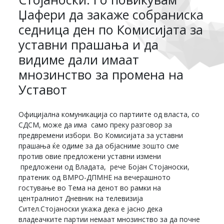
Џафери да закаже собраниска
седница ден по Комисијата за
уставни прашања и да
видиме дали имаат
мнозинство за промена на
Уставот
Официјална комуникација со партиите од власта, со
СДСМ, може да има само преку разговор за
предвремени избори. Во Комисијата за уставни
прашања ќе одиме за да објасниме зошто сме
против овие предложени уставни измени
предложени од Владата, рече Бојан Стојаноски,
пратеник од ВМРО-ДПМНЕ на вечерашното
гостување во Тема на денот во рамки на
централниот Дневник на телевизија
Сител.Стојаноски укажа дека е јасно дека
владеачките партии немаат мнозинство за да почне