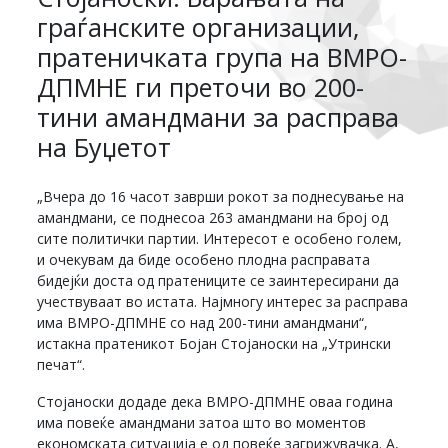
граѓанските организации,
пратеничката група на ВМРО-
ДПМНЕ ги преточи во 200-
тини амандмани за расправа
на Буџетот
„Вчера до 16 часот заврши рокот за поднесување на
амандмани, се поднесоа 263 амандмани на број од
сите политички партии. Интересот е особено голем,
и очекувам да биде особено плодна расправата
бидејќи доста од пратениците се заинтересирани да
учествуваат во истата. Најмногу интерес за расправа
има ВМРО-ДПМНЕ со над 200-тини амандмани“,
истакна пратеникот Бојан Стојаноски на „Утрински
печат“.
Стојаноски додаде дека ВМРО-ДПМНЕ оваа година
има повеќе амандмани затоа што во моментов
економската ситуација е од повеќе загрижувачка. А,