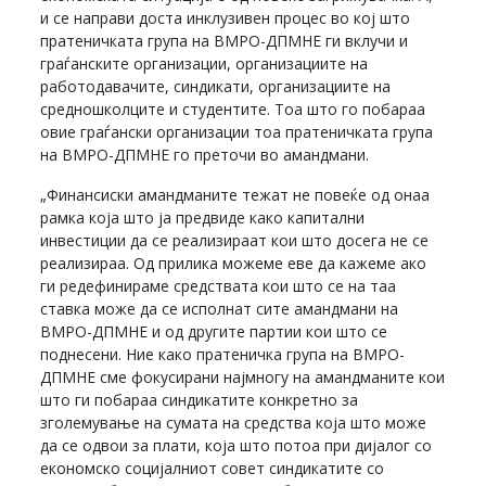
и се направи доста инклузивен процес во кој што
пратеничката група на ВМРО-ДПМНЕ ги вклучи и
граѓанските организации, организациите на
работодавачите, синдикати, организациите на
средношколците и студентите. Тоа што го побараа
овие граѓански организации тоа пратеничката група
на ВМРО-ДПМНЕ го преточи во амандмани.
„Финансиски амандманите тежат не повеќе од онаа
рамка која што ја предвиде како капитални
инвестиции да се реализираат кои што досега не се
реализираа. Од прилика можеме еве да кажеме ако
ги редефинираме средствата кои што се на таа
ставка може да се исполнат сите амандмани на
ВМРО-ДПМНЕ и од другите партии кои што се
поднесени. Ние како пратеничка група на ВМРО-
ДПМНЕ сме фокусирани најмногу на амандманите кои
што ги побараа синдикатите конкретно за
зголемување на сумата на средства која што може
да се одвои за плати, која што потоа при дијалог со
економско социјалниот совет синдикатите со