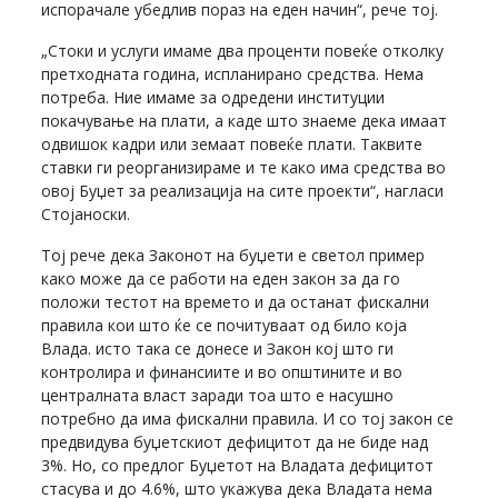
испорачале убедлив пораз на еден начин“, рече тој.
„Стоки и услуги имаме два проценти повеќе отколку
претходната година, испланирано средства. Нема
потреба. Ние имаме за одредени институции
покачување на плати, а каде што знаеме дека имаат
одвишок кадри или земаат повеќе плати. Таквите
ставки ги реорганизираме и те како има средства во
овој Буџет за реализација на сите проекти“, нагласи
Стојаноски.
Тој рече дека Законот на буџети е светол пример
како може да се работи на еден закон за да го
положи тестот на времето и да останат фискални
правила кои што ќе се почитуваат од било која
Влада. исто така се донесе и Закон кој што ги
контролира и финансиите и во општините и во
централната власт заради тоа што е насушно
потребно да има фискални правила. И со тој закон се
предвидува буџетскиот дефицитот да не биде над
3%. Но, со предлог Буџетот на Владата дефицитот
стасува и до 4.6%, што укажува дека Владата нема