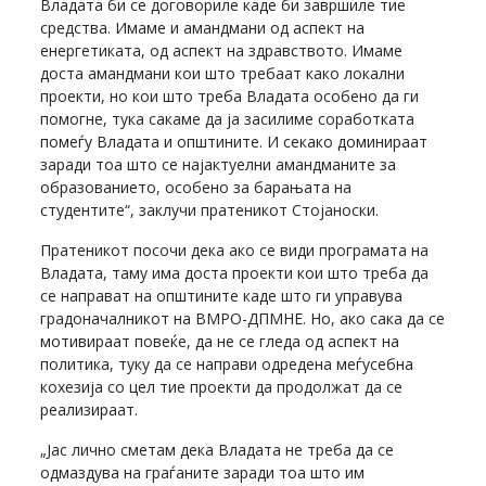
Владата би се договориле каде би завршиле тие
средства. Имаме и амандмани од аспект на
енергетиката, од аспект на здравството. Имаме
доста амандмани кои што требаат како локални
проекти, но кои што треба Владата особено да ги
помогне, тука сакаме да ја засилиме соработката
помеѓу Владата и општините. И секако доминираат
заради тоа што се најактуелни амандманите за
образованието, особено за барањата на
студентите“, заклучи пратеникот Стојаноски.
Пратеникот посочи дека ако се види програмата на
Владата, таму има доста проекти кои што треба да
се направат на општините каде што ги управува
градоначалникот на ВМРО-ДПМНЕ. Но, ако сака да се
мотивираат повеќе, да не се гледа од аспект на
политика, туку да се направи одредена меѓусебна
кохезија со цел тие проекти да продолжат да се
реализираат.
„Јас лично сметам дека Владата не треба да се
одмаздува на граѓаните заради тоа што им