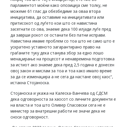
парламентот моќни како опозиција сме толку, не
можеме 61 глас да обезбедиме за оваа втора
иницијатива, да оставиме на иницијативата или
притисокот од луѓето кои што се навистина
засегнати со ова, знаеме дека 100 илјади луѓе пред
да заврши рокот се останати без патни исправи.
Навистина имаме проблем со тоа што не само што е
ускратено уставното загарантирано право на
граѓаните туку дека станува збор за едно лошо
менаџирање на процесот и ненавремена подготовка
за истиот ако знаеме дека пред 2,5 година е донесен
овој закон и мислам за тоа и тоа како имало време
за да се изменаџира а не сега да настане овој хаос“,
истакна Стојаноска.
Стојаноска и укажа на Калеска-Ванчева од СДСМ
дека одговорноста за хаосот со личните документи е
на власта и тоа што Оливер Спасовски сега не е
министер за внатрешни работи не значи дека не
сноси одговорност.