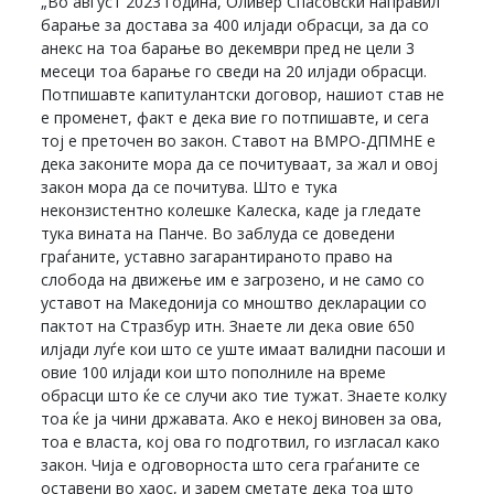
„Во август 2023 година, Оливер Спасовски направил
барање за достава за 400 илјади обрасци, за да со
анекс на тоа барање во декември пред не цели 3
месеци тоа барање го сведи на 20 илјади обрасци.
Потпишавте капитулантски договор, нашиот став не
е променет, факт е дека вие го потпишавте, и сега
тој е преточен во закон. Ставот на ВМРО-ДПМНЕ е
дека законите мора да се почитуваат, за жал и овој
закон мора да се почитува. Што е тука
неконзистентно колешке Калеска, каде ја гледате
тука вината на Панче. Во заблуда се доведени
граѓаните, уставно загарантираното право на
слобода на движење им е загрозено, и не само со
уставот на Македонија со мноштво декларации со
пактот на Стразбур итн. Знаете ли дека овие 650
илјади луѓе кои што се уште имаат валидни пасоши и
овие 100 илјади кои што пополниле на време
обрасци што ќе се случи ако тие тужат. Знаете колку
тоа ќе ја чини државата. Ако е некој виновен за ова,
тоа е власта, кој ова го подготвил, го изгласал како
закон. Чија е одговорноста што сега граѓаните се
оставени во хаос, и зарем сметате дека тоа што