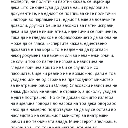
експерти, не политички партии кажаа, се изјаснија
дека што се однесува до двата наши предлози за
документите, на едниот се потпишаа сите политички
фактори во парламентот, едниот беше за возачките
дозволи, другиот беше за законот за патни исправи,
дека и за двете иницијативи, идентични се причините,
така да не гледам кое е образложението да за ова не
може да се гласа. Експертите кажаа, единствено
државата е таа која што е надлежна да прогласи
некој документ за важечки или за неважечки. Значи,
се случи тоа со патните исправи, навистина не
гледам причина зошто не би се случило и со
пасошите, бидејќи реално не е возможно, дали е тоа
увидено или не од страна на претходниот министер
за внатрешни работи Оливер Спасовски навистина не
знам. Доколку не увидел е страшно, а доколку увидел
е уште пострашно. Но сите докази кои што излегоа
на виделина говорат во насока на тоа дека овој хаос
како да е намерно подготвуван за да му се остави во
наследство на сегашниот министер за внатрешни
работи во техничката влада. Министерот апелираше,
покрај тоа што тој е иницијатор, ете ние во