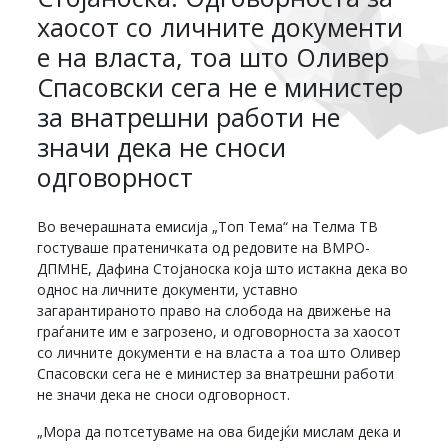
хаосот со личните документи
е на власта, тоа што Оливер
Спасовски сега не е министер
за внатрешни работи не
значи дека не сноси
одговорност
Во вечерашната емисија „Топ Тема“ на Телма ТВ
гостуваше пратеничката од редовите на ВМРО-
ДПМНЕ, Дафина Стојаноска која што истакна дека во
однос на личните документи, уставно
загарантираното право на слобода на движење на
граѓаните им е загрозено, и одговорноста за хаосот
со личните документи е на власта а тоа што Оливер
Спасовски сега не е министер за внатрешни работи
не значи дека не сноси одговорност.
„Мора да потсетуваме на ова бидејќи мислам дека и