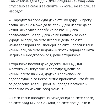
Таа истакна дека СДС и ДУИ 7 години наназад имаа
слух само за себе и за своите, никогаш не го слушаа
народот.
– Народот ви порачува дека сте му дојдени преку
глава. Дека не може да ве трпи. Дека излезе да ве
казни. Дека уште повеќе ќе ве казни. Дека
заслужувате бетер. Дека ќе ви наплати за сите
украдени пари, за сите иселени деца, за сите
измалтретирани пензионери, за сите нерасчистени
криминали, за сите недолжни жртви заради вашата
негрижа и неодговорност, рече Стојаноска.
Стојаноска посочи дека додека ВМРО-ДПМНЕ
жестоко критикуваше и предупредуваше за
криминалите на ДУИ, додека Ковачевски се
задоволуваше со некое ситно процентче што ќе му
го доделеше Артан Груби, а народот плачеше и
трпеливо го чекаше овој момент.
– Ќе ги казни народот на Македонија за сите солзи,
за сите гладни и опљачкани, за сите потценети и