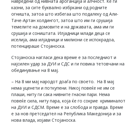
навредени од нивната ароганција и алчност. Ќе ги
казни, за сите буквално избркани од родните
огништа, затоа што избегаа што подалеку од Али-
Таче-Артан холдингот, затоа што им ги срушија
темелите на домовите и на државата, ама им ги
срушија и соништата. Илјадници млади деца се
иселија, ама илјадници и милиони се испокрадоа,
потенцираше Стојаноска.
Стојаноска нагласи дека време е за последниот и
најсилен удар за ДУИ и СДС и ги повика тетовчани на
обединување на 8 мај.
– На 8 ми мај народот доаѓа по своето. На 8 мај
нема уценети и поткупени. Никој повеќе не им се
плаши, ниту ги сака нивните гнасни пари. Нема
повеќе сила, ниту пара, која ќе го сокрие криминалот
на ДУИ и СДСМ. Време е за слобода и правда. Време
е за нов претседател на Република Македонија и за
нова влада, изјави Стојаноска.