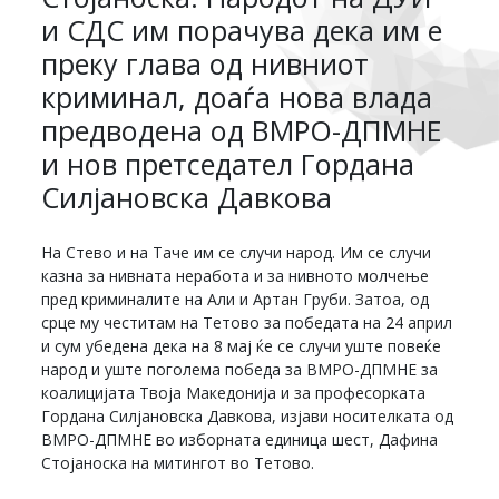
и СДС им порачува дека им е
преку глава од нивниот
криминал, доаѓа нова влада
предводена од ВМРО-ДПМНЕ
и нов претседател Гордана
Силјановска Давкова
На Стево и на Таче им се случи народ. Им се случи
казна за нивната неработа и за нивното молчење
пред криминалите на Али и Артан Груби. Затоа, од
срце му честитам на Тетово за победата на 24 април
и сум убедена дека на 8 мај ќе се случи уште повеќе
народ и уште поголема победа за ВМРО-ДПМНЕ за
коалицијата Твоја Македонија и за професорката
Гордана Силјановска Давкова, изјави носителката од
ВМРО-ДПМНЕ во изборната единица шест, Дафина
Стојаноска на митингот во Тетово.