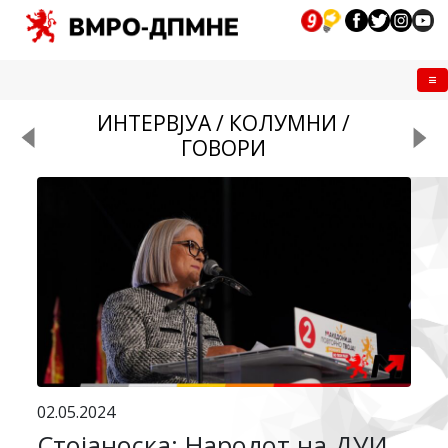
Me
ИНТЕРВЈУА / КОЛУМНИ /
ГОВОРИ
02.05.2024
Стојаноска: Народот на ДУИ