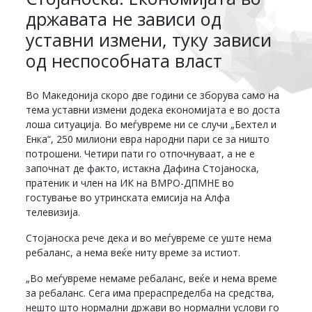
државата не зависи од
уставни измени, туку зависи
од неспособната власт
Во Македонија скоро две години се зборува само на
тема уставни измени додека економијата е во доста
лоша ситуација. Во меѓувреме ни се случи „Бехтел и
Енка“, 250 милиони евра народни пари се за ништо
потрошени. Четири пати го отпочнуваат, а не е
започнат де факто, истакна Дафина Стојаноска,
пратеник и член на ИК на ВМРО-ДПМНЕ во
гостување во утринската емисија на Алфа
телевизија.
Стојаноска рече дека и во меѓувреме се уште нема
ребаланс, а нема веќе ниту време за истиот.
„Во меѓувреме немаме ребаланс, веќе и нема време
за ребаланс. Сега има прераспределба на средства,
нешто што нормални држави во нормални услови го