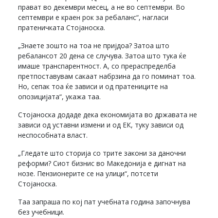
прават во декември месец, а не во септември. Во
септември е краен рок за ребаланс“, нагласи
пратеничката Стојаноска.
„Знаете зошто на тоа не пријдоа? Затоа што
ребалансот 20 дена се случува. Затоа што тука ќе
имаше транспарентност. А, со прераспределба
претпоставувам сакаат набрзина да го поминат тоа.
Но, сепак тоа ќе зависи и од пратениците на
опозицијата“, укажа таа.
Стојаноска додаде дека економијата во државата не
зависи од уставни измени и од ЕК, туку зависи од
неспособната власт.
„Гледате што сторија со трите закони за даночни
реформи? Сиот бизнис во Македонија е дигнат на
нозе. Пензионерите се на улици“, потсети
Стојаноска.
Таа запраша по кој пат учебната година започнува
без учебници.