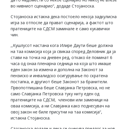
во нивниот сценарио“, додаде Стојаноска.
Стојаноска истакна дека постоело некоја задкулисна
игра за отпосле да прават сценарија, а фактот што
пратениците на СДСМ заминале е само кукавички
чин.
,,Кушлусот настана кога Илире Даути беше должна
на таа комисија која ја свикаа според Деловник да ја
стави на точка на дневен ред, откако ќе поминат 6
часа од онаа пленарна седница на која што имаше
еден закон за измена и дополна на Законот за
пензиско и инвалидско осигурување по скратена
постапка, и другиот беше Законот за бранители.
Првопотпишана беше Славјанка Петровска, но не
само Славјанка Петровска туку ниту еден од
пратениците на СДСМ, членови или заменици на
оваа комисија, а ни Славјанка како поднесувач на
овој закон не биле присутни на таа комисија“,
истакна Стојаноска.
Стојаноска додаде и дека се очекува предлог за нов