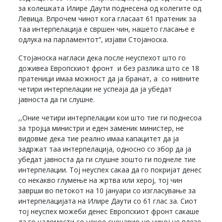
за колешката Илире Даути поднесена од колегите од
Левица. Впрочем чинот кога гласаат 61 пратеник за
таа интерпелација е свршен чин, нашето гласање е
одлука на парламентот“, изјави Стојаноска.
Стојаноска нагласи дека после неуспехот што го
доживеа Европскиот фронт и без разлика што се 18
пратеници имаа можност да ја бранат, а со нивните
четири интерпелации не успеаја да ја убедат
јавноста да ги слушне.
,,Оние четири интерпелации кои што тие ги поднесоа
за тројца министри и еден заменик министер, не
видовме дека тие реално имаа капацитет да ја
задржат таа интерпелација, односно со збор да ја
убедат јавноста да ги слушне зошто ги поднеле тие
интерпелации. Тој неуспех сакаа да го покријат денес
со некакво глумење на жртва или херој, тој чин
заврши во петокот на 10 јануари со изгласување за
интерпелацијата на Илире Даути со 61 глас за. Сиот
тој неуспех можеби денес Европскиот фронт сакаше
да го надомести со некое сценарио но никој не влезе