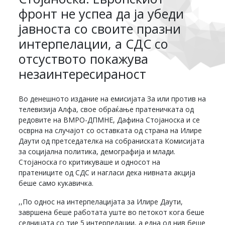
фронт не успеа да ја убеди
јавноста со своите празни
интерпелации, а СДС со
отсуството покажува
незаинтересираност
Во денешното издание на емисијата За или против на
телевизија Алфа, свое обраќање пратеничката од
редовите на ВМРО-ДПМНЕ, Дафина Стојаноска и се
осврна на случајот со оставката од страна на Илире
Даути од претседателка на собраниската Комисијата
за социјална политика, демографија и млади.
Стојаноска го критикуваше и односот на
пратениците од СДС и нагласи дека нивната акција
беше само кукавичка.
,,По однос на интерпелацијата за Илире Даути,
завршена беше работата уште во петокот кога беше
седницата со тие 5 интерпелации, а една од нив беше