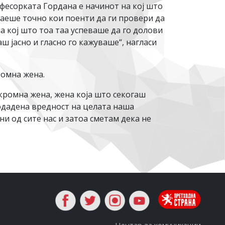
офесорката Гордана е начинот на кој што
наеше точно кои поенти да ги провери да
на кој што тоа таа успеваше да го долови
аш јасно и гласно го кажуваше“, нагласи
ромна жена.
скромна жена, жена која што секогаш
додадена вредност на целата наша
ни од сите нас и затоа сметам дека не