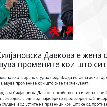
Силјановска Давкова е жена с
авува промените кои што сит
нешното отворено студио пред Влада истакна дека Горд
 најавува промените кои што сите ги очекуваат.
Гордана Силјановска Давкова, особено што изминативе 
знаеме дека е една од најдобрите професорки на Униве
се слушне и од устите на правници кои што се од прот