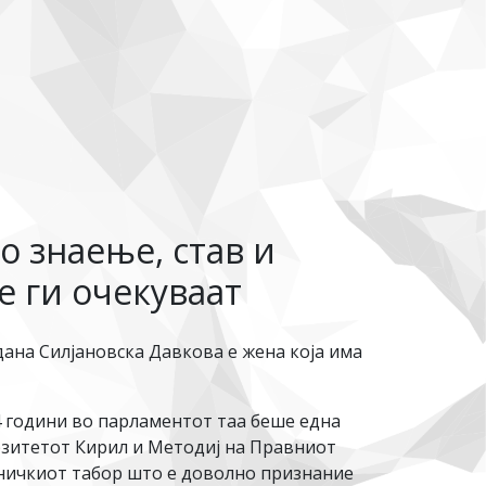
о знаење, став и
е ги очекуваат
ана Силјановска Давкова е жена која има
4 години во парламентот таа беше една
рзитетот Кирил и Методиј на Правниот
ивничкиот табор што е доволно признание