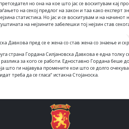
ретседател но она на кое што јас се восхитувам кај пр
ѓањето на секој предлог на закон и таа како експерт з
ејзина статистика. Но јас и се восхитувам и на начинот 
суштината на нејзините забелешки тој нејзин став секог
ка Давкова пред се е жена со став жена со знаење и ск
друга страна Гордана Силјановска Давкова е една толку 
 разлика за кого се работи. Едноставно Гордана беше 
оја што ги најавува промените кои што се долго очекува
дат треба да се гласа“ истакна Стојаноска.