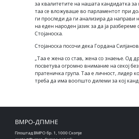
за квалитетите на нашата кандидатка за п
таа се вложуваше во парламентот при доа
ги проследи да ги анализира да направи н
на еден народен јазик за да ја разбереме 
Стојаноска.
Стојаноска посочи дека Гордана Силјановс
„Таа е жена со став, жена со знаење. Од 
посветува огромно внимание на секој без
пратеничка група. Таа е личност, лидер к
треба да има воопшто дилеми за кој канди
ВМРО-ДПМНЕ
Плоштад ВМРО бр. 1, 1000 Скопје