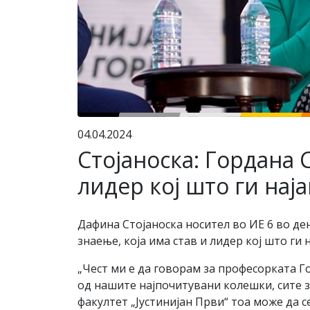
04.04.2024
Стојаноска: Гордана 
лидер кој што ги нај
Дафина Стојаноска носител во ИЕ 6 во де
знаење, која има став и лидер кој што ги
„Чест ми е да говорам за професорката 
од нашите најпочитувани колешки, сите 
факултет „Јустинијан Први“ тоа може да 