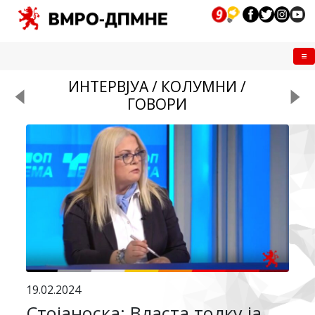
Me
ИНТЕРВЈУА / КОЛУМНИ /
ГОВОРИ
19.02.2024
Стојаноска: Власта толку ја