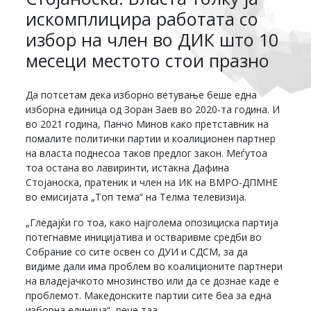
искомплицира работата со
избор на член во ДИК што 10
месеци местото стои празно
Да потсетам дека изборно ветување беше една
изборна единица од Зоран Заев во 2020-та година. И
во 2021 година, Панчо Минов како претставник на
помалите политички партии и коалиционен партнер
на власта поднесоа таков предлог закон. Меѓутоа
тоа остана во лавиринти, истакна Дафина
Стојаноска, пратеник и член на ИК на ВМРО-ДПМНЕ
во емисијата „Топ тема“ на Телма телевизија.
„Гледајќи го тоа, како најголема опозициска партија
потегнавме иницијатива и остваривме средби во
Собрание со сите освен со ДУИ и СДСМ, за да
видиме дали има проблем во коалиционите партнери
на владејачкото мнозинство или да се дознае каде е
проблемот. Македонските партии сите беа за една
изборна единица“, рече таа.