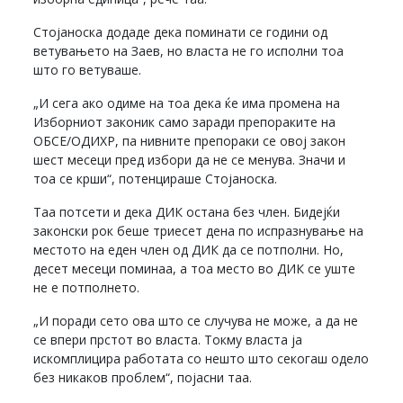
Стојаноска додаде дека поминати се години од
ветувањето на Заев, но власта не го исполни тоа
што го ветуваше.
„И сега ако одиме на тоа дека ќе има промена на
Изборниот законик само заради препораките на
ОБСЕ/ОДИХР, па нивните препораки се овој закон
шест месеци пред избори да не се менува. Значи и
тоа се крши“, потенцираше Стојаноска.
Таа потсети и дека ДИК остана без член. Бидејќи
законски рок беше триесет дена по испразнување на
местото на еден член од ДИК да се потполни. Но,
десет месеци поминаа, а тоа место во ДИК се уште
не е потполнето.
„И поради сето ова што се случува не може, а да не
се впери прстот во власта. Токму власта ја
искомплицира работата со нешто што секогаш одело
без никаков проблем“, појасни таа.