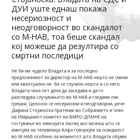
ДУИ уште еднаш покажа
несериозност и
неодговорност во скандалот
со М-НАВ, тоа беше скандал
кој можеше да резултира со
смртни последици
Не би ме чудело Владата и за последно
предложениот за директор на М-НАВ нешто не смени
или евентуално не би се случило нешто и со него.
Владата чека пет дена да заседава и да го
разгледува случувањето во М-НАВ и гледаме пак
грешки. Целосно се несериозни и неодговорни, рече
Дафина Стојаноска пратеник во Собранието и член
на Извршниот комитет на ВМРО-ДПМНЕ на
гостување во емисијата Заспиј ако можеш што се
емитува на телевизија Алфа говорејќи за скандалот
во М-НАВ особено за моментот што Владата објави