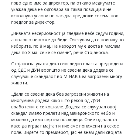
прво едно име за директор, па откако медиумите
укажаа дека не одговара за таква позиција и не
исполнува услови по час-два предложи сосема нов
предлог за директор.
„Нивната несериозност ја гледаме веќе седум години,
а полошо не може да биде. Очекувам да е поинаку по
изборите, по 8 мај. На народот му е доста и мислам
дека по 8 мај се ќе се смени“, рече Стојаноска.
Стојаноска укажа дека очигледно власта предводена
од СДС и ДУИ воопшто не свесна дека додека се
случуваше скандалот во М-НАВ беа загрозени многу
животи.
„Дали се свесни дека беа загрозени животи на
многумина додека како што рекоа од ДУИ
вработените се кошкале. Додека се случувал овој
скандал имало прелети над македонското небо и
можело да има смртни последици. Овие од власта
како да играат мајтап и ние сме понижени на секое
поле. Видете го премиерот, јас не знам дали својата