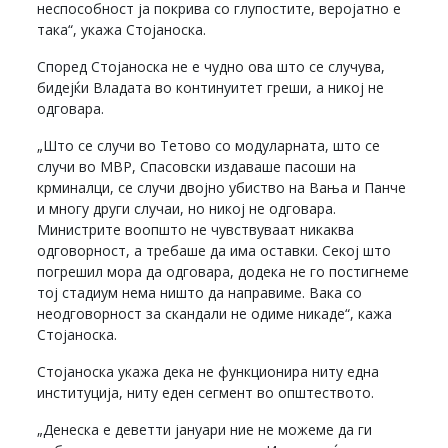
неспособност ја покрива со глупостите, веројатно е
така“, укажа Стојаноска.
Според Стојаноска не е чудно ова што се случува,
бидејќи Владата во континуитет греши, а никој не
одговара.
„Што се случи во Тетово со модуларната, што се
случи во МВР, Спасовски издаваше пасоши на
крминалци, се случи двојно убиство на Вања и Панче
и многу други случаи, но никој не одговара.
Министрите воопшто не чувствуваат никаква
одговорност, а требаше да има оставки. Секој што
погрешил мора да одговара, додека не го постигнеме
тој стадиум нема ништо да направиме. Вака со
неодговорност за скандали не одиме никаде“, кажа
Стојаноска.
Стојаноска укажа дека не функционира ниту една
институција, ниту еден сегмент во општеството.
„Денеска е деветти јануари ние не можеме да ги