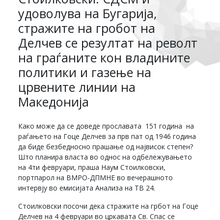
удоволува на Бугарија,
стражите на гробот на
Делчев се резултат на револт
на граѓаните кон владините
политики и газење на
црвените линии на
Македонија
Како може да се доведе прославата 151 година на
раѓањето на Гоце Делчев за прв пат од 1946 година
да биде безбедносно прашање од највисок степен?
Што планира власта во однос на одбележувањето
на 4ти февруари, праша Наум Стоилковски,
портпарол на ВМРО-ДПМНЕ во вечерашното
интервју во емисијата Анализа на ТВ 24.
Стоилковски посочи дека стражите на грбот на Гоце
Делчев на 4 февруари во цркавата Св. Спас се