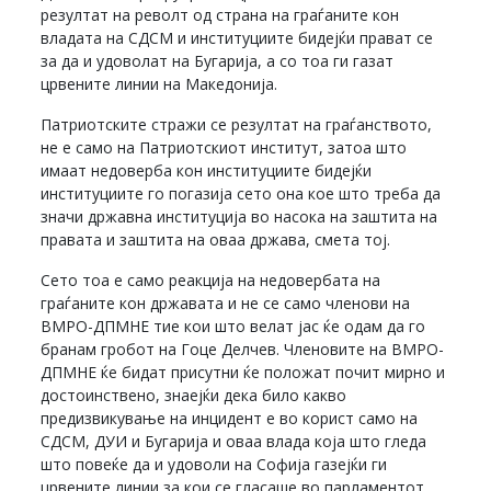
резултат на револт од страна на граѓаните кон
владата на СДСМ и институциите бидејќи прават се
за да и удоволат на Бугарија, а со тоа ги газат
црвените линии на Македонија.
Патриотските стражи се резултат на граѓанството,
не е само на Патриотскиот институт, затоа што
имаат недоверба кон институциите бидејќи
институциите го погазија сето она кое што треба да
значи државна институција во насока на заштита на
правата и заштита на оваа држава, смета тој.
Сето тоа е само реакција на недовербата на
граѓаните кон државата и не се само членови на
ВМРО-ДПМНЕ тие кои што велат јас ќе одам да го
бранам гробот на Гоце Делчев. Членовите на ВМРО-
ДПМНЕ ќе бидат присутни ќе положат почит мирно и
достоинствено, знаејќи дека било какво
предизвикување на инцидент е во корист само на
СДСМ, ДУИ и Бугарија и оваа влада која што гледа
што повеќе да и удоволи на Софија газејќи ги
црвените линии за кои се гласаше во парламентот,