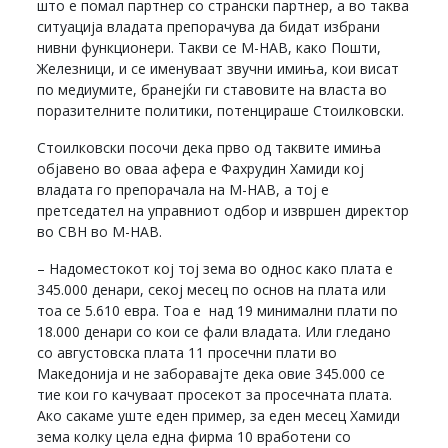
што е помал партнер со странски партнер, а во таква
ситуација владата препорачува да бидат избрани
нивни функционери. Такви се М-НАВ, како Пошти,
Железници, и се именуваат звучни имиња, кои висат
по медиумите, бранејќи ги ставовите на власта во
поразителните политики, потенцираше Стоилковски.
Стоилковски посочи дека прво од таквите имиња
објавено во оваа афера е Фахрудин Хамиди кој
владата го препорачала на М-НАВ, а тој е
претседател на управниот одбор и извршен директор
во СВН во М-НАВ.
– Надоместокот кој тој зема во однос како плата е
345.000 денари, секој месец по основ на плата или
тоа се 5.610 евра. Тоа е над 19 минимални плати по
18.000 денари со кои се фали владата. Или гледано
со августовска плата 11 просечни плати во
Македонија и не заборавајте дека овие 345.000 се
тие кои го качуваат просекот за просечната плата.
Ако сакаме уште еден пример, за еден месец Хамиди
зема колку цела една фирма 10 вработени со