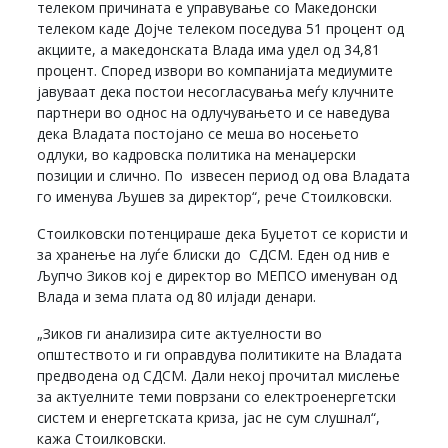
телеком причината е управување со Македонски
телеком каде Дојче телеком поседува 51 процент од
акциите, а македонската Влада има удел од 34,81
процент. Според извори во компанијата медиумите
јавуваат дека постои несогласувања меѓу клучните
партнери во однос на одлучувањето и се наведува
дека Владата постојано се меша во носењето
одлуки, во кадровска политика на менаџерски
позиции и слично. По извесен период од ова Владата
го именува Љушев за директор“, рече Стоилковски.
Стоилковски потенцираше дека Буџетот се користи и
за хранење на луѓе блиски до СДСМ. Еден од нив е
Љупчо Зиков кој е директор во МЕПСО именуван од
Влада и зема плата од 80 илјади денари.
„Зиков ги анализира сите актуелности во
општеството и ги оправдува политиките на Владата
предводена од СДСМ. Дали некој прочитал мислење
за актуелните теми поврзани со електроенергетски
систем и енергетската криза, јас не сум слушнал“,
кажа Стоилковски.