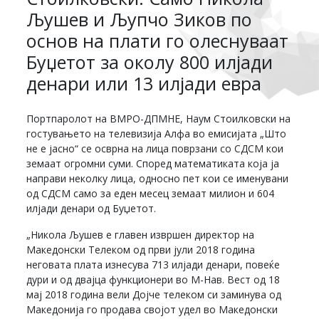
Љушев и Љупчо Зиков по
основ на плати го олеснуваат
Буџетот за околу 800 илјади
денари или 13 илјади евра
Портпаролот на ВМРО-ДПМНЕ, Наум Стоилковски на
гостувањето на телевизија Алфа во емисијата „Што
не е јасно“ се осврна на лица поврзани со СДСМ кои
земаат огромни суми. Според математиката која ја
направи неколку лица, односно пет кои се именувани
од СДСМ само за еден месец земаат милион и 604
илјади денари од Буџетот.
„Никола Љушев е главен извршен директор на
Македонски Телеком од први јули 2018 година
неговата плата изнесува 713 илјади денари, повеќе
дури и од двајца функционери во М-Нав. Вест од 18
мај 2018 година вели Дојче телеком си заминува од
Македонија го продава својот удел во Македонски