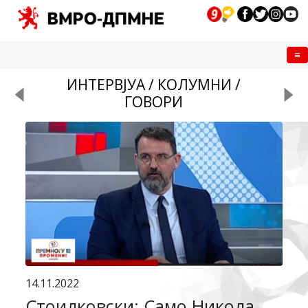
Me
ИНТЕРВЈУА / КОЛУМНИ /
ГОВОРИ
14.11.2022
Стоилковски: Само Никола