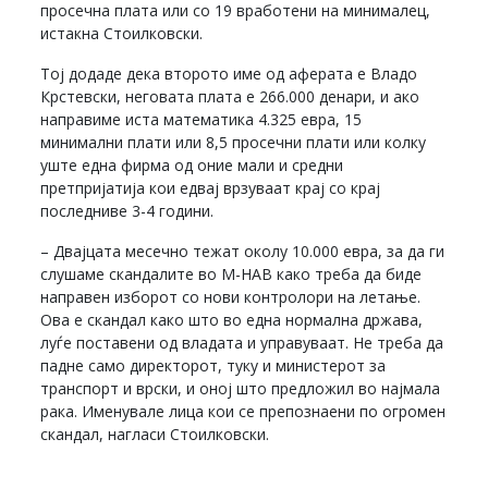
просечна плата или со 19 вработени на минималец,
истакна Стоилковски.
Тој додаде дека второто име од аферата е Владо
Крстевски, неговата плата е 266.000 денари, и ако
направиме иста математика 4.325 евра, 15
минимални плати или 8,5 просечни плати или колку
уште една фирма од оние мали и средни
претпријатија кои едвај врзуваат крај со крај
последниве 3-4 години.
– Двајцата месечно тежат околу 10.000 евра, за да ги
слушаме скандалите во М-НАВ како треба да биде
направен изборот со нови контролори на летање.
Ова е скандал како што во една нормална држава,
луѓе поставени од владата и управуваат. Не треба да
падне само директорот, туку и министерот за
транспорт и врски, и оној што предложил во најмала
рака. Именувале лица кои се препознаени по огромен
скандал, нагласи Стоилковски.