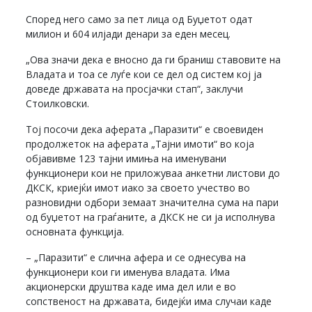
Според него само за пет лица од Буџетот одат
милион и 604 илјади денари за еден месец.
„Ова значи дека е вносно да ги браниш ставовите на
Владата и тоа се луѓе кои се дел од систем кој ја
доведе државата на просјачки стап“, заклучи
Стоилковски.
Тој посочи дека аферата „Паразити“ е своевиден
продолжеток на аферата „Тајни имоти“ во која
објавивме 123 тајни имиња на именувани
функционери кои не приложуваа анкетни листови до
ДКСК, криејќи имот иако за своето учество во
разновидни одбори земаат значителна сума на пари
од буџетот на граѓаните, а ДКСК не си ја исполнува
основната функција.
– „Паразити“ е слична афера и се однесува на
функционери кои ги именува владата. Има
акционерски друштва каде има дел или е во
сопственост на државата, бидејќи има случаи каде