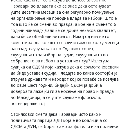
Таравари во владата ако се знае дека остануваат
уште десетина месеци за она регуларно почнување
на организирање на преодна влада за избори. Што е
тоа што ќе се смени во правда, а кое не е сменето 6
години наназад? Дали ќе се добие некаков квалитет,
дали ќе се обезбеди ветингот. Никој од нив не го
коментира она кое што се случи само неколку месеци
наназад, случувањата во Судскиот совет,
случувањата за избор на судии, случувањата во
собранието за избор на уставниот суд? Излегува
судијка од СДСМ која кажува дека е срамота Јовевски
да биде уставен судија. Гледајте во каква состојби ја
втрунаа државата и народот кој се повеќе се иселува
во овие шест години, бидејќи СДСМ ја добија
довербата лажејќи ги за носење на право и правда
во Македонија, а се уште слушаме флоскули,
потенцираше тој.
Стоилковси смета дека Таравари исто како и
политичката партија ЛДП која е во коалиција со
СДСМ и ДУИ, се борат само за фотелји и за полнење