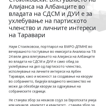
Алијанса на Албанците во
владата на СДСМ и ДУИ е за
ухлебување на партиското
членство и личните интереси
на Таравари
Наум Стоилковски, портпарол на ВМРО-ДПМНЕ во
вечерашното гостување во емисијата Анализа на ТВ
24 вели дека влегувањето на Алијанса на Албанците
во владата на СДСМ и ДУИ е само обид за
ухлебување на дел од партиското членство,
исполнување на личните интереси на Арбен
Таравари, како и можност за создавање на кворум
во собранието, бидејќи владиното мнозинство не
може да обезбеди кворум за одржување на
собраниските седници.
Не станува збор за некаков сојуз за Европската унија
или некаков квалитет и квантитет, станува збор за