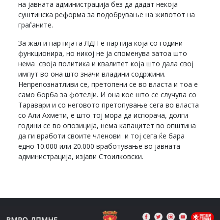
на јавната администрација без да дадат некоја
суштинска реформа за подобрување на животот на
граѓаните.
За жал и партијата ЛДП е партија која со години
функционира, но никој не ја споменува затоа што
нема своја политика и квалитет која што дала свој
импут во она што значи владини содржини.
Непрепознатливи се, претопени се во власта и тоа е
само борба за фотелји. И она кое што се случува со
Таравари и со неговото претопување сега во власта
со Али Ахмети, е што тој мора да испорача, долги
години се во опозиција, нема капацитет во општина
да ги вработи своите членови и тој сега ќе бара
едно 10.000 или 20.000 вработување во јавната
администрација, изјави Стоилковски.