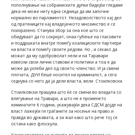
пополнување на собраниските дупки бидејќи гледаме
дека не може ниту една седница да им започне
нормално во парламентот. Незадоволството кај дел
од пратениците кај владејачкото мнозинство е се
поизразено. Станува збор за она кое што се
обидуваат да го сокријат, онаа губење на гласовите
и поддршката внатре помеѓу коалициските партнери
на власта и помеѓу своите редови. Но , и секако да
можат да му одоброволат нели и на Таравари
извесни свои лични ставови и политики а тоа е да
може да ухлеби дел од своето членство. И ја смени
плочата, ДУИ беше носител на криминалот, а сега
седнува со него да ја дели власта, вели Стоилковски.
Стоилковски прашува што ќе се смени во владата со
влегување на Травари, а што не е променето
изминатите 6 години, укажувајќи дека СДСМ дојде на
власт лажејќи ги граѓаните за носење на право и
правда во државата, а за жал како што рече тој се
остана како флоскула.
Каков квалитет се очекува да донесе влезот на