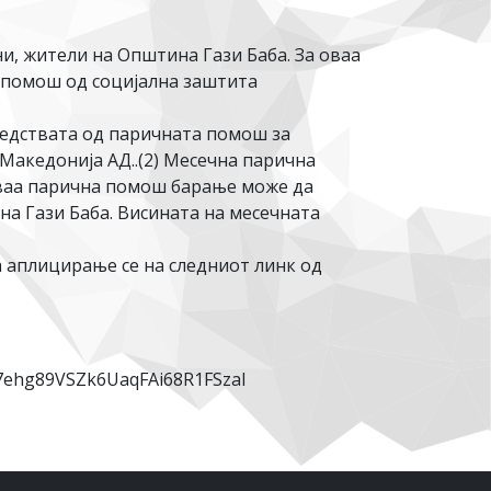
ни, жители на Општина Гази Баба. За оваа
 помош од социјална заштита
редствата од паричната помош за
 Македонија АД..(2) Месечна парична
 оваа парична помош барање може да
на Гази Баба. Висината на месечната
а аплицирање се на следниот линк од
7ehg89VSZk6UaqFAi68R1FSzal