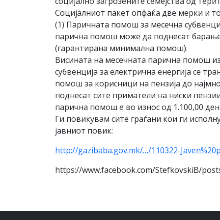
социјално загрозените семејства од тери
Социјалниот пакет опфаќа две мерки и то
(1) Паричната помош за месечна субвенциј
парична помош може да поднесат барање
(гарантирана минимална помош).
Висината на месечната парична помош изн
субвенција за електрична енергија се тр
помош за корисници на пензија до најмно
поднесат сите приматели на ниски пензии
парична помош е во износ од 1.100,00 де
Ги повикувам сите граѓани кои ги испол
јавниот повик:
http://gazibaba.gov.mk/…/110322-Javen%20
https://www.facebook.com/StefkovskiB/p