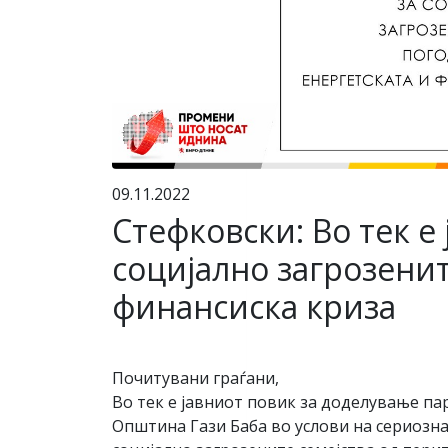
09.11.2022
Стефковски: Во тек е
социјално загрозенит
финансиска криза
Почитувани граѓани,
Во тек е јавниот повик за доделување па
Општина Гази Баба во услови на сериозна