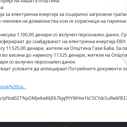
торија на нашата општина.
а:
а за електрична енергија за социјално загрозени граѓа
 членови на домаќинства кои се корисници на парична
есува 1.100,00 денари со вклучен персонален данок. С
ансферираат до снабдувачот на електрична енергија ЕВН
гу 11.525,00 денари, жители на Општина Гази Баба. За
 во висина до најмногу 11.525 денари, жители на Општи
нари со вклучен персонален данок.
нуваат условите да аплицираат.Потребните документи з
povik%20za…
osts/pfbid02TNyDMJe6wMjE67kjq9YYWHw1bC5CYdcSuRe6F83