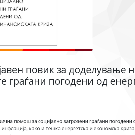
 јавен повик за доделување 
е граѓани погодени од енер
рична помош за социјално загрозени граѓани погодени о
 инфлација, како и тешка енергетска и економска криза