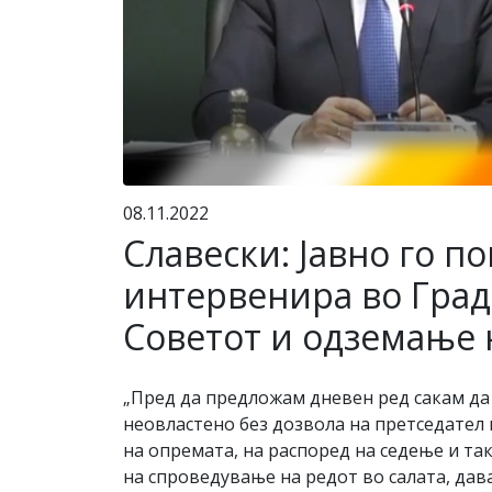
08.11.2022
Славески: Јавно го п
интервенира во Град
Советот и одземање 
„Пред да предложам дневен ред сакам да
неовластено без дозвола на претседател 
на опремата, на распоред на седење и та
на спроведување на редот во салата, дав