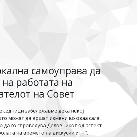
окална самоуправа да
на работата на
ателот на Совет
е седници забележавме дека некој
што можат да вршат измени во оваа сала
но да го спроведува Деловникот од аспект
олата на времето на дискусии итн.“,