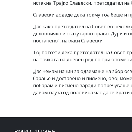
истакна Трајко Славески, претседател на 
Славески додаде дека токму тоа беше и п
„Јас како претседател на Совет во неколк
деловничко и статутарно право. Дури и п
постапено“, нагласи Славески.
Тој потсети дека претседател на Совет т
на точката на дневен ред по три опомени,
„Јас немам начин за одземање на збор ос
барање и доставено и писмено, овој моме
побарам и писмено заради попречување н
давам пауза од половина час да се врати
ВМРО-ДПМНЕ