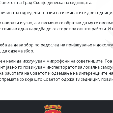
Советот на Град Скопје денеска на седницата.
ричина за одредени тензии на изминатите две седници.
у наврати и усно, а и писмено се обратив да му се овоз
отпишав една наредба до секторот за општи работи. И 
реба да дава збор по редослед на пријавување и доколку
 да одзема збор.
вен нели да исклучувам микрофони на советниците. Тоа
нт јавно го повикувам инспекторатот за локална самоу
а работата на Советот и одземање на ингеренциите на
 опремата со која што Советот одржа 18 седници“, повик