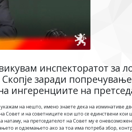
овикувам инспекторатот за л
 Скопје заради попречување 
на ингеренциите на претсед
 укажам на нешто, имено знаете дека на изминативе дв
на Совет и на советниците кои што се единствени кои 
ка натаму, на претседателот на Совет му е оневозможе
ањето и одземањето ако за тоа има потреба збор, контр