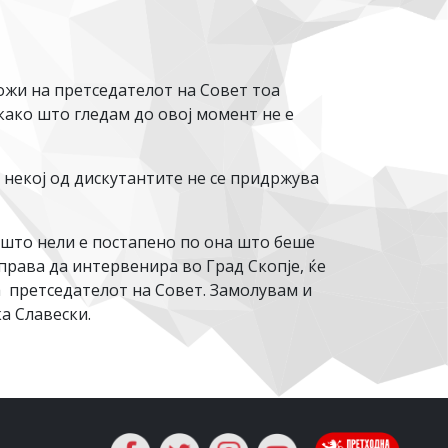
можи на претседателот на Совет тоа
како што гледам до овој момент не е
 некој од дискутантите не се придржува
 што нели е постапено по она што беше
права да интервенира во Град Скопје, ќе
 претседателот на Совет. Замолувам и
а Славески.