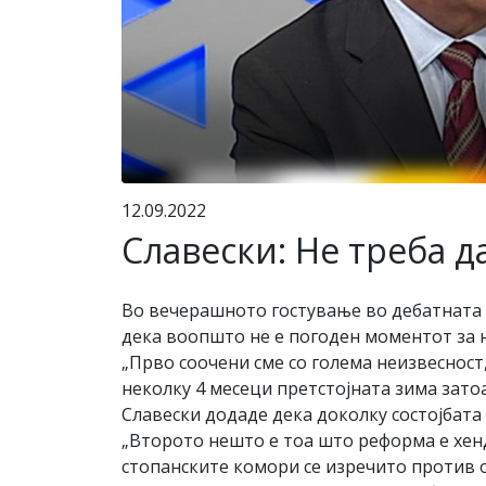
12.09.2022
Славески: Не треба 
Во вечерашното гостување во дебатната 
дека воопшто не е погоден моментот за 
„Прво соочени сме со голема неизвесност,
неколку 4 месеци претстојната зима затоа
Славески додаде дека доколку состојбата
„Второто нешто е тоа што реформа е хен
стопанските комори се изречито против о