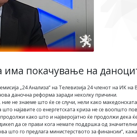
да има покачување на даноци
емисија „24 Анализа“ на Телевизија 24 членот на ИК н
нова даночна реформа заради неколку причини.
 ние не знаеме што ќе се случи, нели како македонската
 што најавите со енергетската криза не се воопшто пов
 продолжи како што и најверојатно ќе продолжи дека ќ
дикеп да се прави кога немате поддршка од значителни
ва што го предлага министерството за финансии“, кажа