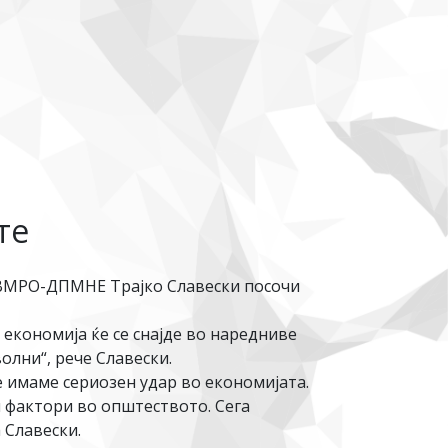
те
а ВМРО-ДПМНЕ Трајко Славески посочи
 економија ќе се снајде во наредниве
олни“, рече Славески.
е имаме сериозен удар во економијата.
 фактори во општеството. Сега
 Славески.