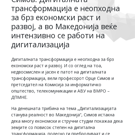
трансформација е неопходна
за брз економски раст и
развој, а во Македонија веќе
интензивно се работи на
дигитализација
Дигиталната трансформација е неопходна за брз
економски раст и развој. И со оглед на тоа,
недвосмислен и јасен е патот на дигиталната
трансформација, вели професорот Орце Симов и
претседател на Комисија за информатичко
општество, телекомуникации и АВУ на ВМРО –
ДПМНЕ.
На денешната трибина на тема „Дигитализацијата
станува реалност во Македонија“, Симов истакна
дека многу економски и стручни студии покажаа дека
земјите со повисок степен на дигитална
трансформација, полесно ги пребродуваат и се