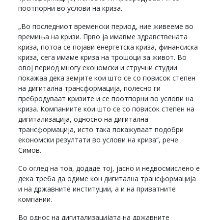
поотпорни во услови на криза.
„Во последниот временски период, ние живееме во
времиња на кризи. Прво ја имавме здравствената
криза, потоа се појави енергетска криза, финансиска
криза, сега имаме криза на трошоци за живот. Во
овој период многу економски и стручни студии
покажаа дека земјите кои што се со повисок степен
на дигитална трансформација, полесно ги
пребродуваат кризите и се поотпорни во услови на
криза. Компаниите кои што се со повисок степен на
дигитализација, односно на дигитална
трансформација, исто така покажуваат подобри
економски резултати во услови на криза“, рече
Симов.
Со оглед на тоа, додаде тој, јасно и недвосмислено е
дека треба да одиме кон дигитална трансформација
и на државните институции, а и на приватните
компании.
Во однос на дигитализацијата на државните