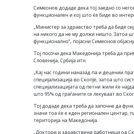
Симеонов додаде дека тој заедно со нег
функционален и кој што ќе биде во интер
„Министер за здравство треба да биде се
на никого да не му должи ништо. Затоа ш
функционално“, појасни Симеонов објасну
Тој посочи дека Македонија треба да при
Словенија, Србија итн.
„Кај нас години наназад па и децении пр
специјализација во Скопје, затоа што сис
специјализацијата од петни жили ќе најда
што 95% од граѓаните се лекуваат во Скопј
Тој додаде дека треба да започне да фун
значи тоа ќе е еден регионален центар, п
територија на Македонија.
„Доктори и здравствени работници од Ско