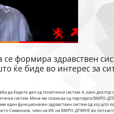
 се формира здравствен сис
то ќе биде во интерес за си
ба да бидете дел од политички систем. А, како доктор с
итички систем. Мене ме повикаа од партијата ВМРО-ДП
аме еден функционален здравствен систем од кој што ќ
исто Симеонов, член на ИК на ВМРО-ДПМНЕ во поткастот