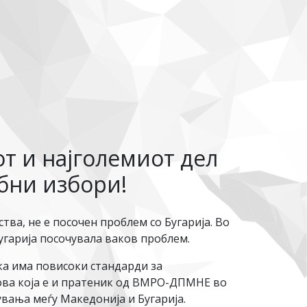
от и најголемиот дел
ебни избори!
тва, не е посочен проблем со Бугарија. Во
угарија посочувала ваков проблем.
ка има повисоки стандарди за
ова која е и пратеник од ВМРО-ДПМНЕ во
чувања меѓу Македонија и Бугарија.