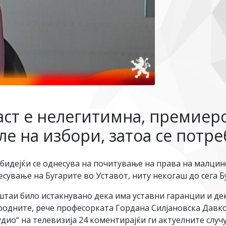
аст е нелегитимна, премиер
е на избори, затоа се потр
 бидејќи се однесува на почитување на права на малцинс
есување на Бугарите во Уставот, ниту некогаш до сега Б
штаи било истакнувано дека има уставни гаранции и де
родните, рече професорката Гордана Силјановска Давк
удио“ на телевизија 24 коментирајќи ги актуелните слу