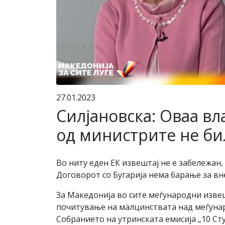
27.01.2023
Силјановска: Оваа вл
од министрите не бил
Во ниту еден ЕК извештај не е забележан,
Договорот со Бугарија нема барање за вн
За Македонија во сите меѓународни изве
почитување на малцинствата над меѓуна
Собранието на утринската емисија „10 Ст