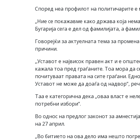
Според неа профилот на политичарите е мн
„Ние се покажавме како држава која нем
Бугарија сега е дел од фамилијата, а фами
Говорејќи за актуелната тема за промена
причини.
„Уставот е највисок правен акт и е опште
кажала тоа пред граѓаните. Тоа мора да се
почитуваат правата на сите граѓани. Едно
Уставот не може да доаѓа од надвор“, ре
Таа е категорична дека „оваа власт е нел
потребни избори“.
Во однос на предлог законот за амнестија
на 27 април.
„Во битието на ова дело има нешто погре