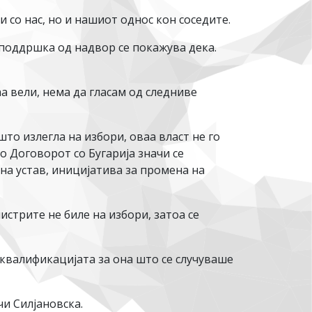
 со нас, но и нашиот однос кон соседите.
 поддршка од надвор се покажува дека.
а вели, нема да гласам од следниве
што излегла на избори, оваа власт не го
во Договорот со Бугарија значи се
 на устав, иницијатива за промена на
истрите не биле на избори, затоа се
а квалификацијата за она што се случуваше
и Силјановска.