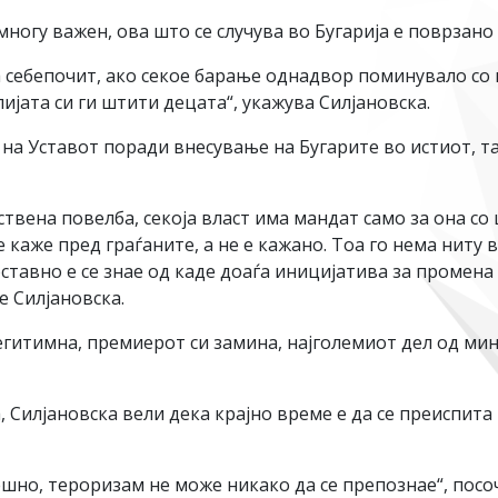
огу важен, ова што се случува во Бугарија е поврзано и
а себепочит, ако секое барање однадвор поминувало со
лијата си ги штити децата“, укажува Силјановска.
 на Уставот поради внесување на Бугарите во истиот, та
ствена повелба, секоја власт има мандат само за она со 
 каже пред граѓаните, а не е кажано. Тоа го нема ниту 
ставно е се знае од каде доаѓа иницијатива за промена
че Силјановска.
егитимна, премиерот си замина, најголемиот дел од мин
, Силјановска вели дека крајно време е да се преиспит
шно, тероризам не може никако да се препознае“, посоч