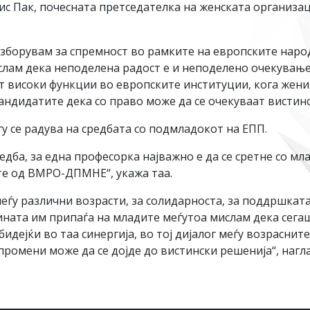
с Пак, почесната претседателка на женската организац
, зборувам за спремност во рамките на европските нар
лам дека неподелена радост е и неподелено очекување 
т високи функции во европските институции, кога жен
ндидатите дека со право може да се очекуваат вистинс
у се радува на средбата со подмладокот на ЕПП.
едба, за една професорка најважно е да се сретне со мл
те од ВМРО-ДПМНЕ“, укажа таа.
еѓу различни возрасти, за солидарноста, за поддршката 
ната им припаѓа на младите меѓутоа мислам дека сегаш
идејќи во таа синергија, во тој дијалог меѓу возраснит
ромени може да се дојде до вистински решенија“, нагл