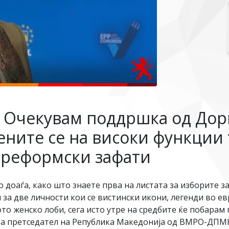
: Очекувам поддршка од Дори
ените се на високи функции
 реформски зафати
 доаѓа, како што знаете прва на листата за изборите 
и за две личности кои се вистински икони, легенди во е
о женско лоби, сега исто утре на средбите ќе побарам 
за претседател на Република Македонија од ВМРО-ДПМНЕ