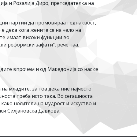
ија и Розалија Диро, претседателка на
одни партии да промовираат еднаквост,
е дека кога жените се на чело на
ите имаат високи функции во
ки реформски зафати“, рече таа.
адите впрочем и од Македонија со нас се
на младите, за тоа дека ние најчесто
носта треба исто така. Во сегашноста
е како носители на мудрост и искуство и
аси Силјановска Давкова.