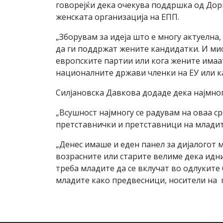
говорејќи дека очекува поддршка од Дори
женската организација на ЕПП.
„Зборувам за идеја што е многу актуелна
да ги поддржат жените кандидатки. И мис
европските партии или кога жените имаа
националните држави членки на ЕУ или ка
Силјановска Давкова додаде дека најмног
„Всушност најмногу се радувам на оваа ср
претставнички и претставници на млади
„Денес имаше и еден панел за дијалогот м
возрасните или старите велиме дека идни
треба младите да се вклучат во одлуките б
младите како предвесници, носители на п