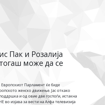
с Пак и Розалија
 тогаш може да се
за Европскиот Парламент ќе биде
вропското женско движење. Јас откако
поддршка и од овие две госпоѓи, истакна
 во изјава за вести на Алфа телевизија