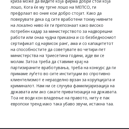
криза може да видите која фирма добри стои која
лошо, Кога ќе му тргне лошо на МЕПСО, ги
префрлаат во оние кои добро стојат. Како да
поверувате дека од сите вработени токму нивните
на локално ниво ќе ги препознаат како високо
потребен кадар за министерството за надворешни
работи или онаа чудна приказна и со безбедносниот
сертификат од највисок ранг, ама и со капацитетот
на способностите да советувате во четири-пет
министерства на триесетина години, ајде ви се
молам. Затоа треба да ставиме крај на
партизираните вработувања, треба на конкурс да ги
примаме луѓето во сите институции во спротивно
клиентелизмот е неразделно врзан за корупцијата и
криминалот. Нам ни се случува фамилијаризација на
државата или ако сакате приватизација на државата.
Тоа не води кон владеење на правото, ниту е пак
европски тренд иако така убаво звучи, истакна таа.