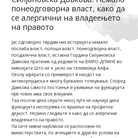
понеодговорна власт, како да
се алергични на владеењето
на правото
Jас одговорно тврдам низ историјата немало
послаба власт, полоша власт, понеодгворна власт,
поодалечна власт, истакна Гордана Силјановска
Давкова пратеник од редовите на ВМРО-ДПМНЕ во
емисијата Што не е јасно на телевизија Алфа.
Околу аферата со премиерот и наодот на
антикорпуциска е многу буквално толкување. Според
Давкова самото постоење и уживање на функцијата
прв човек има свое влијание.
Таа посочи дека сеуште некој луѓе не научија дека
функцијата неспојлива со вршење на профитна
дејност. Нејзино гледиште е како да се алергични
владеењето на правото.
Па сите нивни најблиски се распослани по
министерствата, по агенциите и дури во услови на