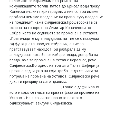
велам ако се изразуваме со јазикот на
комуникациите тогаш патот до Брисел води преку
Копенхагеншките критериуми, а ние со тоа имаме
проблем немаме владеење на право, туку владеење
на поединци“, кажа Силјановска.Професорката се
осврна на говорот на Димитар Ковачевски во
Собранието на седницата за промена на Уставот.
„Пратениците му аплаудираа, па тие се откажуваат
од функцијата народен избраник, а тие го
претставуваат народот, би разбрала да му
аплаудираат кога ќе се избере влада, доверба на
влада, ама за промена на Устав е нерално“, рече
Силјановска.Во однос на тоа што Талат Џафери ја
прекина седницата на која требаше да се гласа за
потреба на промена на Уставот, Силјановска рече
дека ги прекршува сите правила.
„Точно е дефинирано
кога и како се гласа во првата фаза за промена на
Уставот. Не е согласно правото ваквото
одложување“, заклучи Силјановска.