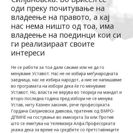
оди преку почитување на
владеење на правото, а кај
нас нема ништо од тоа, има
владеење на поединци кои си
ги реализираат своите
интереси
Не се работи за тоа дали сакаме или не да го
менуваме Уставот. Нас не не избира меѓународната
заедница, нас не избира народот, а ние не напишавме
во програмата на избори дека ќе го менуваме
Уставот. Но, власта не верува во теорија на мандат и
второ последна година пред избори не се менува
Устав, ниту Казнен законик, рече професорката
Гордана Силјановска давкова, пратеник од ВМРО-
ДПМНЕ на гостување во емисијата За или Против
што се емитува на телевизија Алфа.Професорката
укажа дека за време на средбите со претставниците