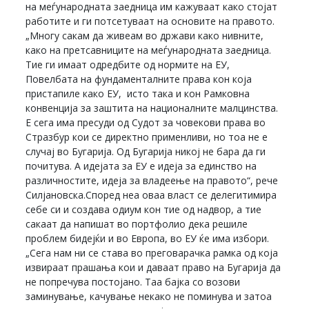
на меѓународната заедница им кажуваат како стојат
работите и ги потсетуваат на основите на правото.
„Многу сакам да живеам во држави како нивните,
како на претсавниците на меѓународната заедница.
Тие ги имаат одредбите од нормите на ЕУ,
Повелбата на фундаменталните права кон која
пристапиле како ЕУ, исто така и кон Рамковна
конвенција за заштита на националните малцинства.
Е сега има пресуди од Судот за човекови права во
Стразбур кои се директно применливи, но тоа не е
случај во Бугарија. Од Бугарија никој не бара да ги
почитува. А идејата за ЕУ е идеја за единство на
различностите, идеја за владеење на правото“, рече
Силјановска.Според неа оваа власт се делегитимира
себе си и создава одиум кон тие од надвор, а тие
сакаат да напишат во портфолио дека решиле
проблем бидејќи и во Европа, во ЕУ ќе има избори.
„Сега нам ни се става во преговарачка рамка од која
извираат прашања кои и даваат право на Бугарија да
не попречува постојано. Таа бајка со возови
заминување, качување некако не поминува и затоа