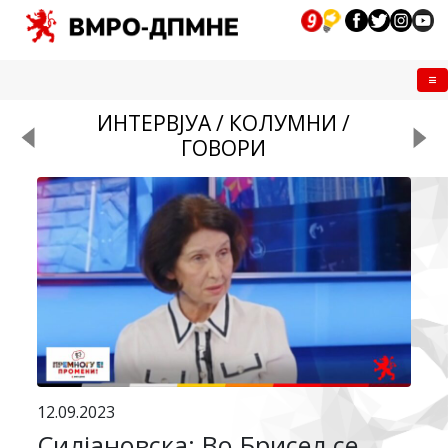
Me
ИНТЕРВЈУА / КОЛУМНИ /
ГОВОРИ
12.09.2023
Силјановска: Во Брисел се