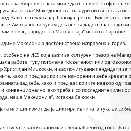
 останаа зборови со кои може да се опише потфрлањет
рувајќи за тоа? Македонската, па дури ни светската ис
род. Како што Балтазар Грасијан рекол „Вистината обичн
овте. Ама силно верувам дека ќе ни дадете шанса да ви
вам во вас, народот на Македонија“ истакна Сајкоски.
а видиме Македонија достоинствено исправена и горда.
ст, особено на ИЕ5 која важи за културен трезор на Ма
мала работа, туку поголема посветеност или одговорнос
-р Христијан Мицкоски, и вас почитувани кандидати з
ите, како и пред вас кои сте изморени и веќе кревате р
овината зад себе, како и пред вас кои сте надвор од гр
 и конвенционално, ако треба и со последните сили кои 
да, наша Македонија“, истакна Сајкоски.
јата или цинизмот да ја диктира иднината тука да се би
увствувате разочарани или обесхрабрени од состојбата