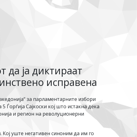
т да ја диктираат
оинствено исправена
акедонија“ за парламентарните избори
 Ѓорѓија Сајкоски кој што истакна дека
донија и регион на револуционерни
. Кој уште негативен синоним да им го