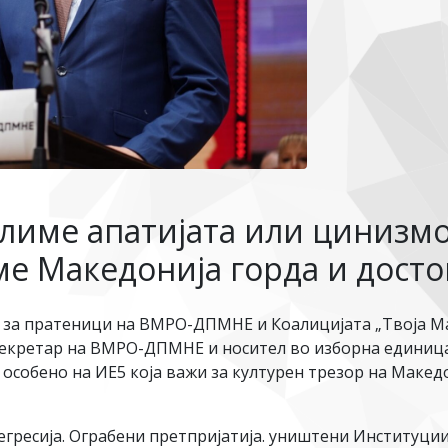
олиме апатијата или цинизмо
име Македонија горда и дост
 за пратеници на ВМРО-ДПМНЕ и Коалицијата „Твоја М
екретар на ВМРО-ДПМНЕ и носител во изборна единица 5
т, особено на ИЕ5 која важи за културен трезор на Маке
егресија. Ограбени претпријатија. уништени Институции