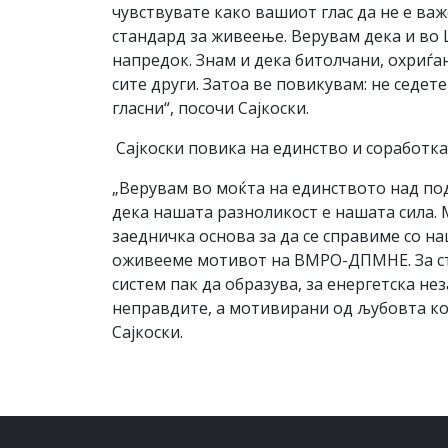
чувствувате како вашиот глас да не е важ
стандард за живеење. Верувам дека и во 
напредок. Знам и дека битолчани, охриѓа
сите други. Затоа ве повикувам: не седет
гласни“, посочи Сајкоски.
Сајкоски повика на единство и соработка
„Верувам во моќта на единството над под
дека нашата разноликост е нашата сила. 
заедничка основа за да се справиме со н
оживееме мотивот на ВМРО-ДПМНЕ. За ста
систем пак да образува, за енергетска не
неправдите, а мотивирани од љубовта кон
Сајкоски.