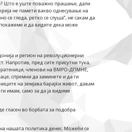
о? Што е уште поважно прашање, дали
торија не памети вакво однесување на
о се гледа, ретко се слуша”, не сакам да
 покажеме и да видите дека може
кедонија и регион на револуционерни
т. Напротив, пред сите присутни тука,
а пратеници, членови на ВМРО-ДПМНЕ,
аце, спремни да заминете и да ги
аниците на земјава барајќи живот, давам
ги имам, само за да ја видиме
де гласен во борбата за подобра
 на нашата политика денес. Можеби се