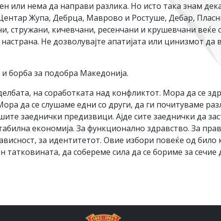
ен или нема да направи разлика. Но исто така знам дек
Центар Жупа, Дебрца, Маврово и Ростуше, Дебар, Пласн
ни, стружани, кичевчани, ресенчани и крушевчани веќе 
е настрана. Не дозволувајте апатијата или цинизмот да 
 и борба за подобра Македонија.
елбата, на соработката над конфликтот. Мора да се зд
Мора да се слушаме едни со други, да ги почитуваме ра
ашите заеднички предизвици. Ајде сите заеднички да за
билна економија. За функционално здравство. За прав
зависност, за идентитетот. Овие избори повеќе од било
 татковината, да собереме сила да се бориме за сечие 