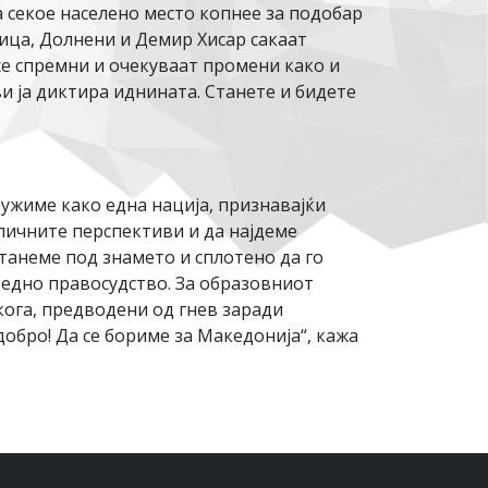
а секое населено место копнее за подобар
ица, Долнени и Демир Хисар сакаат
се спремни и очекуваат промени како и
ви ја диктира иднината. Станете и бидете
ружиме како една нација, признавајќи
зличните перспективи и да најдеме
станеме под знамето и сплотено да го
едно правосудство. За образовниот
 кога, предводени од гнев заради
добро! Да се бориме за Македонија“, кажа