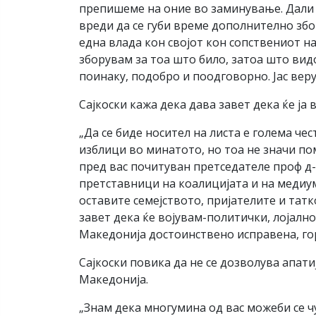
препишеме на оние во заминување. Дали
вреди да се губи време дополнително збо
една влада кон својот кон сопствениот на
зборувам за тоа што било, затоа што вид
поинаку, подобро и поодговорно. Јас веру
Сајкоски кажа дека дава завет дека ќе ј
„Да се биде носител на листа е голема че
изблици во минатото, но тоа не значи по
пред вас почитуван претседателе проф д
претставници на коалицијата и на медиум
оставите семејството, пријателите и татк
завет дека ќе војувам-политички, лојално
Македонија достоинствено исправена, гор
Сајкоски повика да не се дозволува апати
Македонија.
„Знам дека многумина од вас можеби се ч