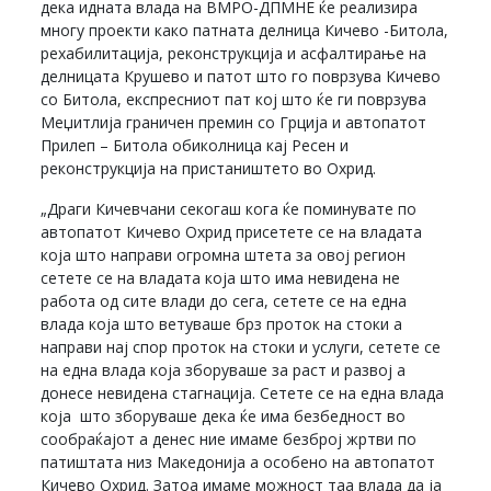
дека идната влада на ВМРО-ДПМНЕ ќе реализира
многу проекти како патната делница Кичево -Битола,
рехабилитација, реконструкција и асфалтирање на
делницата Крушево и патот што го поврзува Кичево
со Битола, експресниот пат кој што ќе ги поврзува
Меџитлија граничен премин со Грција и автопатот
Прилеп – Битола обиколница кај Ресен и
реконструкција на пристаништето во Охрид.
„Драги Кичевчани секогаш кога ќе поминувате по
автопатот Кичево Охрид присетете се на владата
која што направи огромна штета за овој регион
сетете се на владата која што има невидена не
работа од сите влади до сега, сетете се на една
влада која што ветуваше брз проток на стоки а
направи нај спор проток на стоки и услуги, сетете се
на една влада која зборуваше за раст и развој а
донесе невидена стагнација. Сетете се на една влада
која што зборуваше дека ќе има безбедност во
сообраќајот а денес ние имаме безброј жртви по
патиштата низ Македонија а особено на автопатот
Кичево Охрид. Затоа имаме можност таа влада да ја