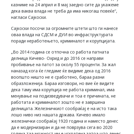
казниме на 24 април и 8 мај заедно сите да укажеме
дека ваква влада не треба да има никогаш повеќе“,
нагласи Сајкоски.
Сајкоски посочи за огромните штети што ги нанесе
оваа влада на СДСМ и ДУИ во инфраструктурата
поради неработењето, криминалот и корупцијата.
„Во 2014 година се отпочна со работа патната
делница Кичево- Охрид и до 2016 се направи
пробивање на патот за околу 55 проценти. За жал
наназад кога ќе гледаме ќе видиме дека од 2016
воопшто ништо не е сработено, бараа разни
образложенија. Бараа изговори, но вие ќе видите
дека таму има корупција не работа криминал, има
менување на подизведувачи и тоа е причината, не
работата и криминалот зошто не е завршена
делницата. Железничкиот сообраќај е на исто така
лошо ниво низ нашата држава. Кичево имало
железнички сообраќај 1920 година и наместо денес
да е модернизиран и да не поврзува сега во 2020
година таа можност им е ускратена затоа што денес