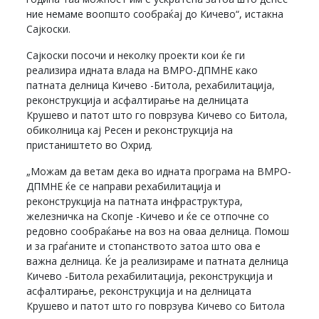
ние немаме воопшто сообраќај до Кичево“, истакна
Сајкоски.
Сајкоски посочи и неколку проекти кои ќе ги
реализира идната влада на ВМРО-ДПМНЕ како
патната делница Кичево -Битола, рехабилитација,
реконструкција и асфалтирање на делницата
Крушево и патот што го поврзува Кичево со Битола,
обиколница кај Ресен и реконструкција на
пристаништето во Охрид.
„Можам да ветам дека во идната програма на ВМРО-
ДПМНЕ ќе се направи рехабилитација и
реконструкција на патната инфраструктура,
железничка на Скопје -Кичево и ќе се отпочне со
редовно сообраќање на воз на оваа делница. Помош
и за граѓаните и стопанството затоа што ова е
важна делница. Ќе ја реализираме и патната делница
Кичево -Битола рехабилитација, реконструкција и
асфалтирање, реконструкција и на делницата
Крушево и патот што го поврзува Кичево со Битола