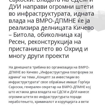
ДУИ направи огромни штети
во инфраструктурата, идната
влада на ВМРО-ДПМНЕ ќе ја
реализира делницата Кичево
– Битола, обиколница кај
Ресен, реконструкција на
пристаништето во Охрид и
многу други проекти
На денешната трибина во организација на ВМРО-
ДПМНЕ во Кичево „Инфраструктурна платформа за
иднина“ на тема „Концепт за инвестиции во
инфраструктурата“ свое обраќање имаше Ѓорѓија
Сајкоски, генерален секретар на ВМРО-ДПМНЕ кој
што истакна дека владата на СДСМ и ДУИ нанесе
огромни штети во инфраструктурата поради
неработењето, криминалот и корупцијата а вети