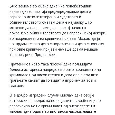
„Ако земеме во обзир дека ние повеќе години
наназад како партија предупредувавме дека е
сериозно исполитизирано и судството и
обвинителството сметам дека е најмалку што
можеше да направиме да на некој начин го
покренеме обвинителството да направи некој чекори
во покревањето на кривична пријава. Можам да ја
потврдам тезата дека е поразлично и дека е поинаку
при овие кривични пријави немаше драма немаше
театар“, рече Проданоски.
Пратеникот исто така посочи дека полицијата
бележи историски напредок во разоткривањето на
криминалот од висок степен и дека ова е тоа што
граѓаните сакаат да го видат а впрочем за тоа и
гласале.
„На добро изградени случаи мислам дека овој е
историски напредок на полициските службеници во
разоткривање на криминалот од висок степен и
мислам дека одиме во вистинска насока, нашите