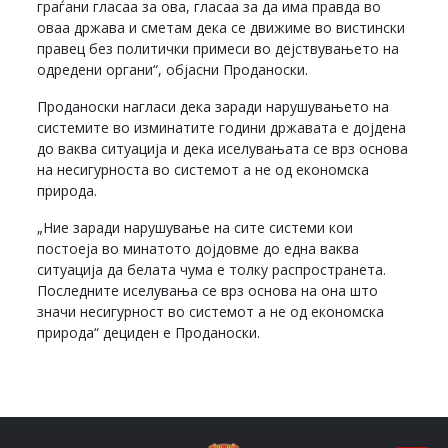
граѓани гласаа за ова, гласаа за да има правда во
оваа држава и сметам дека се движиме во вистински
правец без политички примеси во дејствувањето на
одредени органи“, објасни Проданоски.
Проданоски нагласи дека заради нарушувањето на
системите во изминатите години државата е дојдена
до ваква ситуација и дека иселувањата се врз основа
на несигурноста во системот а не од економска
природа.
„Ние заради нарушување на сите системи кои
постоеја во минатото дојдовме до една ваква
ситуација да белата чума е толку распространета.
Последните иселувања се врз основа на она што
значи несигурност во системот а не од економска
природа“ дециден е Проданоски.