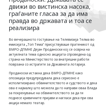
движи во вистинска насока,
граѓаните гласаа за да има
правда во државата и тоа се
реализира
Во вечерашното гостување на Телевизија Телма во
емисијата „Топ Тема“ присуствуваше пратеникот од
ВМРО-ДПМНЕ Дејан Проданоски кој се осврна на
актуелната тема односно акцијата спроведена од
страна на Министерството за внатрешни работи
поврзана со истрагите за Државната лотарија.
Проданоски истакна дека ВМРО-ДПМНЕ како
опозиција предупредувала дека сериозно е
исполитизирано обвинителството и судството и дека
ова е најмалку што можела да го направи оваа Влада
за покренување на обвинителството за да ги
поднесе кривичните пријави и нагласи дека при ова
акција немало театар.