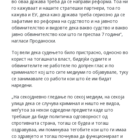
во оваа држава треба да се направи реформа. Тоа ни
го кажуваат и нашите стратешки партнери, тоа го
кажува и ЕУ, дека како држава треба сериозно да се
зафатиме во реформа на судството и на јавното
обвинителство и видовте дека вакво судство и вакво
јавно обвинителство кои што ги преспаа 7 години“,
нагласи Проданоски.
Тој вели дека судењето било пристрасно, односно во
корист на тогашната власт, бидејќи судиите и
обвинителите не работеле по допрен глас и по
криминалот кој што сите медиуми го објавувале, туку
се занимавале со работи кои што ќе им бидат
наредени.
„На секојдневно гледање по секој медиум, на секоја
улица дека се случува криминал и ништо не видоа,
меѓутоа за некои одредени предмети каде што
требаше да биде политичка одговорност од
спротивната страна, тогаш се будеа и тогаш
оздравуваа, им поминуваа тегобите кои што ги имаа
со здравјето и тогаш почнуваа да функционираат и