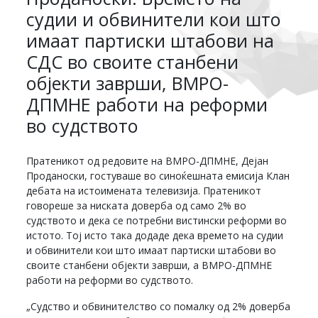
судии и обвинители кои што
имаат партиски штабови на
СДС во своите станбени
објекти заврши, ВМРО-
ДПМНЕ работи на реформи
во судството
Пратеникот од редовите на ВМРО-ДПМНЕ, Дејан
Проданоски, гостуваше во синоќешната емисија Клан
дебата на истоимената телевизија. Пратеникот
говореше за ниската доверба од само 2% во
судството и дека се потребни вистински реформи во
истото. Тој исто така додаде дека времето на судии
и обвинители кои што имаат партиски штабови во
своите станбени објекти заврши, а ВМРО-ДПМНЕ
работи на реформи во судството.
„Судство и обвинителство со помалку од 2% доверба