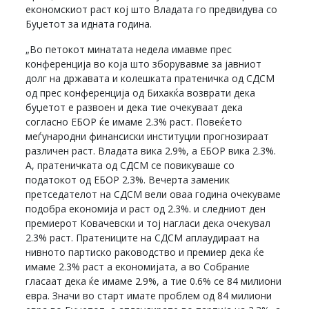
економскиот раст кој што Владата го предвидува со
Буџетот за идната година.
„Во петокот минатата недела имавме прес
конференција во која што зборувавме за јавниот
долг на државата и колешката пратеничка од СДСМ
од прес конференција од Бихакќа возврати дека
буџетот е развоен и дека тие очекуваат дека
согласно ЕБОР ќе имаме 2.3% раст. Повеќето
меѓународни финансиски институции прогнозираат
различен раст. Владата вика 2.9%, а ЕБОР вика 2.3%.
А, пратеничката од СДСМ се повикуваше со
податокот од ЕБОР 2.3%. Вечерта заменик
претседателот на СДСМ вели оваа година очекуваме
подобра економија и раст од 2.3%. и следниот ден
премиерот Ковачевски и тој нагласи дека очекувал
2.3% раст. Пратениците на СДСМ аплаудираат на
нивното партиско раководство и премиер дека ќе
имаме 2.3% раст а економијата, а во Собрание
гласаат дека ќе имаме 2.9%, а тие 0.6% се 84 милиони
евра. Значи во старт имате проблем од 84 милиони