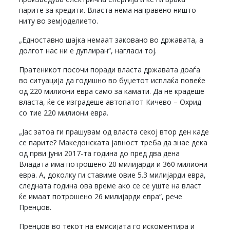
парите за кредити. Власта нема направено ништо
ниту во земјоделието.
„Едноставно шајка немаат заковано во државата, а
долгот нас ни е дуплиран“, нагласи тој.
Пратеникот посочи поради власта државата доаѓа
во ситуација да годишно во буџетот исплаќа повеќе
од 220 милиони евра само за камати. Да не крадеше
власта, ќе се изградеше автопатот Кичево – Охрид
со тие 220 милиони евра.
„Јас затоа ги прашувам од власта секој втор ден каде
се парите? Македонската јавност треба да знае дека
од први јуни 2017-та година до пред два дена
Владата има потрошено 20 милијарди и 360 милиони
евра. А, доколку ги ставиме овие 5.3 милијарди евра,
следната година ова време ако се се уште на власт
ќе имаат потрошено 26 милијарди евра“, рече
Пренџов.
Пренџов во текот на емисијата го искоментира и