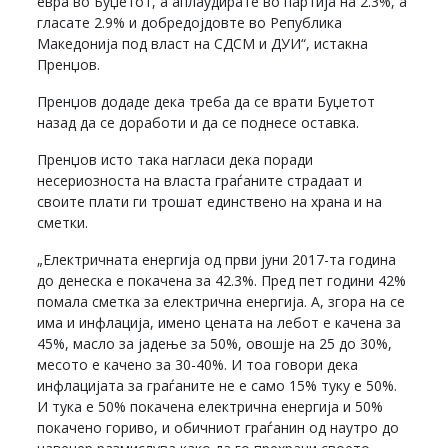
евра во Буџетот, а аплаудирате во партија на 2.3%, а
гласате 2.9% и добредојдовте во Република
Македонија под власт на СДСМ и ДУИ“, истакна
Пренџов.
Пренџов додаде дека треба да се врати Буџетот
назад да се доработи и да се поднесе оставка.
Пренџов исто така нагласи дека поради
несериозноста на власта граѓаните страдаат и
своите плати ги трошат единствено на храна и на
сметки.
„Електричната енергија од први јуни 2017-та година
до денеска е покачена за 42.3%. Пред пет години 42%
помала сметка за електрична енергија. А, згора на се
има и инфлација, имено цената на лебот е качена за
45%, масло за јадење за 50%, овошје на 25 до 30%,
месото е качено за 30-40%. И тоа говори дека
инфлацијата за граѓаните не е само 15% туку е 50%.
И тука е 50% покачена електрична енергија и 50%
покачено гориво, и обичниот граѓанин од наутро до