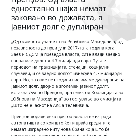
едноставно шајка немаат
заковано во државата, а
јавниот долг е дуплиран
„Од осамостојувањето на Република Македонија, од
независноста до први јуни 2017-тата година кога
Заев и СДСМ ја презедоа власта, сите влади заедно
направиле долг од 4,7 милијарди евра. Тука е
периодот на транзицијата, стечајци, социјални
случаеви, и се заедно долгот изнесува 4,7 милијарди
евра. Но, за овие пет години ние имаме дуплирање на
јавниот долг, двојно е зголемен јавниот долг“,
истакна Љупчо Пренџов, пратеник од Коалицијата за
„Обнова на Македонија“ во гостување во емисијата
„Што не е јасно“ на Алфа телевизија.
Пренџов додаде дека притоа власта не изгради
автопатишта со кои што ќе ги враќа кредитите,
немаат изградено ниту нова брана која што ќе
произведува електрична енергија и ќе ги враќа