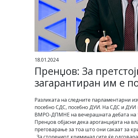
18.01.2024
Пренџов: За претстој
загарантиран им е п
Разликата на следните парламентарни изб
посебно СДС, посебно ДУИ. На СДС и ДУИ
ВМРО-ДПМНЕ на вечерашната дебата на т
Пренџов објасни дека ароганцијата на вла
преговарање за тоа што они сакаат за кр
„За сторениот криминал сите ќе одговара