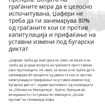
граѓаните мора да е целосно
испочитувана, Џафери не
треба да ги занемарува 80%
од граѓаните кои се против
капитулација и прифаќање на
уставни измени под бугарски
диктат
„Џафери треба да знае дека не смее, не може и не
треба да ја крши волјата на граѓаните претставени
како пратениците. Не смее, не може и не треба да ги
занемарува 80 проценти од јавноста кои се против
капитулација и прифаќање на уставни измени под
бугарски диктат“, изјави пратеникот од коалицијата
за „Обнова на Македонија“, Љупчо Пренџов во
вечерашното гостување во емисијата „За или
против“ на телевизија Алфа.