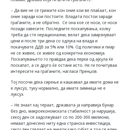
– Да вие не се грижите кон оние кои ве плаќаат, кон
оние заради кои постоите. Владата постои заради
граѓаните, а не обратно. Се она кое се носи, се носи
позади завесите. Последните поскапувања, колку
треба да сте нерационални, велат дека замрзнуваат
цени и после три дена со одлука на влада и
покачувате ДДВ за 5% или 10%. Од политики и пиар
не се живее, се живее од конкретна економија.
Поскапувањето го правдаа дека перки од ајкула ќе
поскапат, а се друго ќе остане исто. Не ги почитуваа
интересите на граѓаните, нагласи Пренџов.
Тој посочи дека сирење и кашкавал да имате дома не
е луксуз, туку нормално, да имате зимница не е
луксуз.
– Не знаат кај тераат, државата ја направија бунар
без дно, макроекономската стабилност ја нарушија,
секој ден се задолжуваат со по 200-300 милиони,
немаат донесено ниту една странска инвестиција,
секој ден гледаат на анкети како губат и тоа се еден