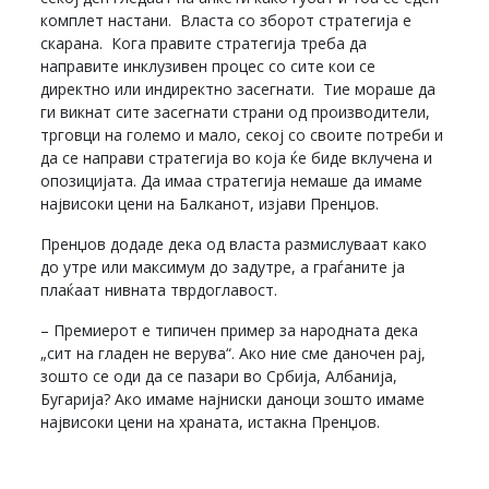
комплет настани. Власта со зборот стратегија е
скарана. Кога правите стратегија треба да
направите инклузивен процес со сите кои се
директно или индиректно засегнати. Тие мораше да
ги викнат сите засегнати страни од производители,
трговци на големо и мало, секој со своите потреби и
да се направи стратегија во која ќе биде вклучена и
опозицијата. Да имаа стратегија немаше да имаме
највисоки цени на Балканот, изјави Пренџов.
Пренџов додаде дека од власта размислуваат како
до утре или максимум до задутре, а граѓаните ја
плаќаат нивната тврдоглавост.
– Премиерот е типичен пример за народната дека
„сит на гладен не верува“. Ако ние сме даночен рај,
зошто се оди да се пазари во Србија, Албанија,
Бугарија? Ако имаме најниски даноци зошто имаме
највисоки цени на храната, истакна Пренџов.