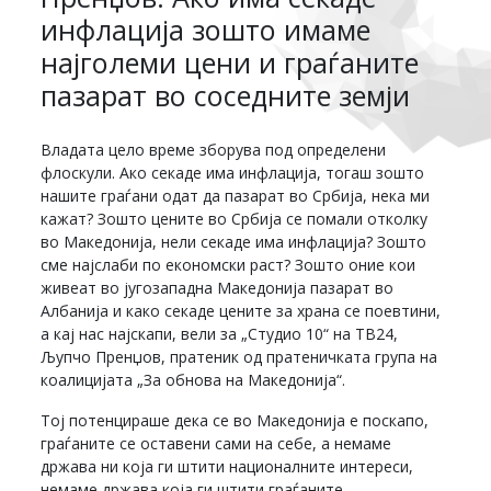
инфлација зошто имаме
најголеми цени и граѓаните
пазарат во соседните земји
Владата цело време зборува под определени
флоскули. Ако секаде има инфлација, тогаш зошто
нашите граѓани одат да пазарат во Србија, нека ми
кажат? Зошто цените во Србија се помали отколку
во Македонија, нели секаде има инфлација? Зошто
сме најслаби по економски раст? Зошто оние кои
живеат во југозападна Македонија пазарат во
Албанија и како секаде цените за храна се поевтини,
а кај нас најскапи, вели за „Студио 10“ на ТВ24,
Љупчо Пренџов, пратеник од пратеничката група на
коалицијата „За обнова на Македонија“.
Тој потенцираше дека се во Македонија е поскапо,
граѓаните се оставени сами на себе, а немаме
држава ни која ги штити националните интереси,
немаме држава која ги штити граѓаните.