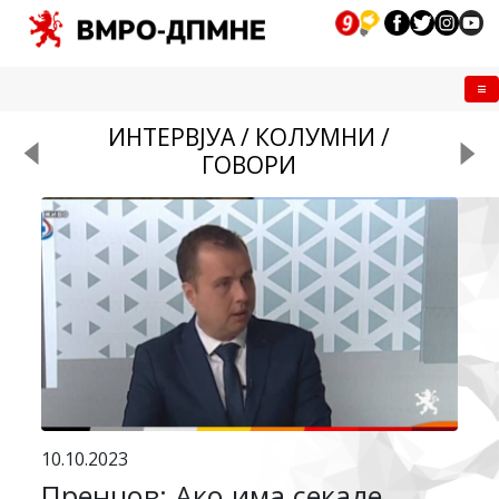
Me
ИНТЕРВЈУА / КОЛУМНИ /
ГОВОРИ
10.10.2023
Пренџов: Ако има секаде