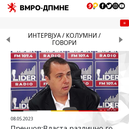
Me
ИНТЕРВЈУА / КОЛУМНИ /
ГОВОРИ
08.05.2023
Пренџов:Власта различно го