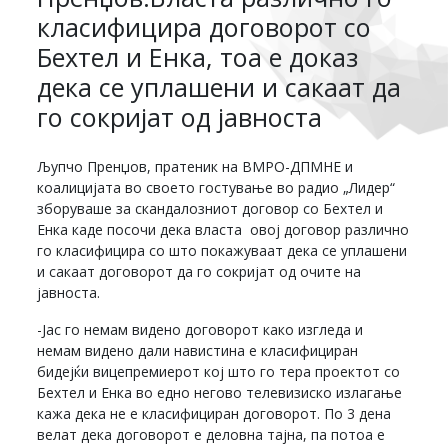
класифицира договорот со
Бехтел и Енка, тоа е доказ
дека се уплашени и сакаат да
го сокријат од јавноста
Љупчо Пренџов, пратеник на ВМРО-ДПМНЕ и
коалицијата во своето гостување во радио „Лидер“
зборуваше за скандалозниот договор со Бехтел и
Енка каде посочи дека власта овој договор различно
го класифицира со што покажуваат дека се уплашени
и сакаат договорот да го сокријат од очите на
јавноста.
-Јас го немам видено договорот како изгледа и
немам видено дали навистина е класифициран
бидејќи вицепремиерот кој што го тера проектот со
Бехтел и Енка во едно негово телевизиско излагање
кажа дека не е класифициран договорот. По 3 дена
велат дека договорот е деловна тајна, па потоа е