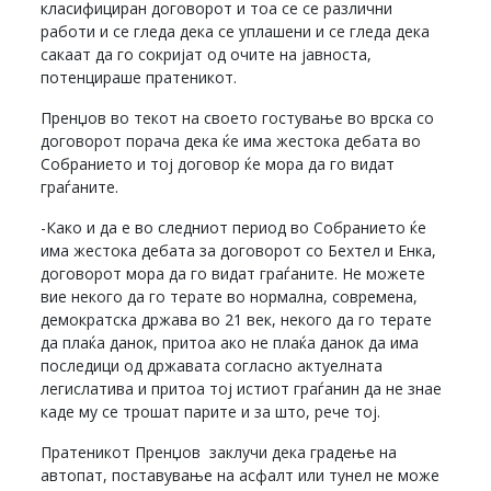
класифициран договорот и тоа се се различни
работи и се гледа дека се уплашени и се гледа дека
сакаат да го сокријат од очите на јавноста,
потенцираше пратеникот.
Пренџов во текот на своето гостување во врска со
договорот порача дека ќе има жестока дебата во
Собранието и тој договор ќе мора да го видат
граѓаните.
-Како и да е во следниот период во Собранието ќе
има жестока дебата за договорот со Бехтел и Енка,
договорот мора да го видат граѓаните. Не можете
вие некого да го терате во нормална, современа,
демократска држава во 21 век, некого да го терате
да плаќа данок, притоа ако не плаќа данок да има
последици од државата согласно актуелната
легислатива и притоа тој истиот граѓанин да не знае
каде му се трошат парите и за што, рече тој.
Пратеникот Пренџов заклучи дека градење на
автопат, поставување на асфалт или тунел не може